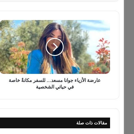
ع
ا
ر
ض
ة
ا
ل
أ
ز
ي
عارضة الأزياء جوانا مسعد... للسفر مكانةٌ خاصة
ا
في حياتي الشخصية
ء
ج
و
ا
ن
مقالات ذات صلة
ا
م