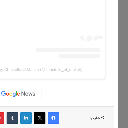
y Christelle El Mallah (@christelle_el_mallah)
فيسبوك
‫X
لينكدإن
‏Tumblr
شاركها