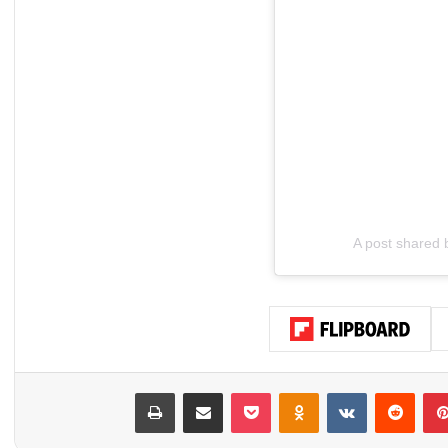
A post shared b
بينتيريست
‏Reddit
‏VKontakte
Odnoklassniki
‫Pocket
مشاركة عبر البريد
طباعة