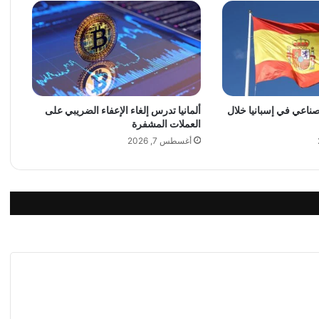
ل
ـ
و
د
ي
ع
ن
لصناعي في إسبانيا خلال
ألمانيا تدرس إلغاء الإعفاء الضريبي على
ج
العملات المشفرة
ل
ج
أغسطس 7, 2026
و
ر
ج
و
س
و
ف
ب
ع
د
ن