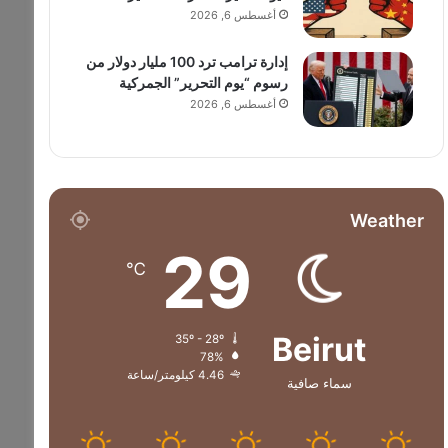
أغسطس 6, 2026
إدارة ترامب ترد 100 مليار دولار من
رسوم “يوم التحرير” الجمركية
أغسطس 6, 2026
Weather
29
℃
Beirut
35º - 28º
78%
4.46 كيلومتر/ساعة
سماء صافية