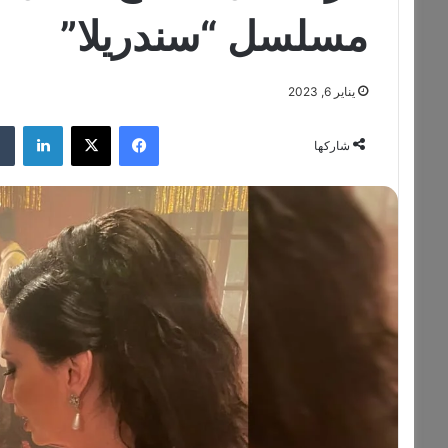
مسلسل “سندريلا”
يناير 6, 2023
فيسبوك
‫X
لينكدإن
شاركها