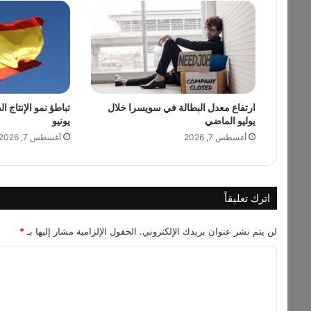
س
ع
د
.
.
.
ل
ارتفاع معدل البطالة في سويسرا خلال
تباطؤ نمو الإنتاج ا
ل
يوليو الماضي
يونيو
س
ف
أغسطس 7, 2026
أغسطس 7, 2026
ر
م
ك
ا
اترك تعليقاً
ن
ةٌ
لن يتم نشر عنوان بريدك الإلكتروني.
الحقول الإلزامية مشار إليها بـ
*
خ
ا
ا
ص
ل
ة
ف
ت