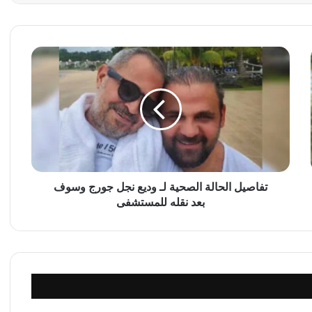
ت
ف
ا
ص
ي
ل
ا
ل
ح
ا
تفاصيل الحالة الصحية لـ وديع نجل جورج وسوف
ل
بعد نقله للمستشفى
ة
ا
ل
ص
ح
ي
ة