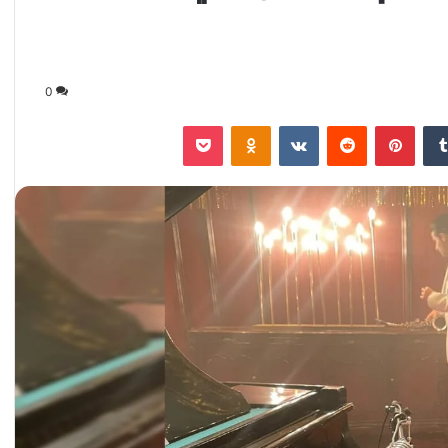
0
‏Tumblr
بينتيريست
‏Reddit
‏VKontakte
Odnoklassniki
‫Pocket