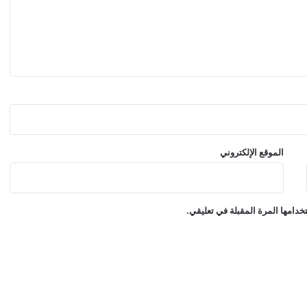
ق
ل
ه
ل
ل
م
س
ت
ش
ف
ى
الموقع الإلكتروني
دامها المرة المقبلة في تعليقي.