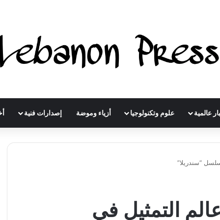
ار عالمية
علوم وتكنولوجيا
أزياء وموضة
إصدارات فنية
أخ
سلسل “سندريلا”
الم التمثيل في