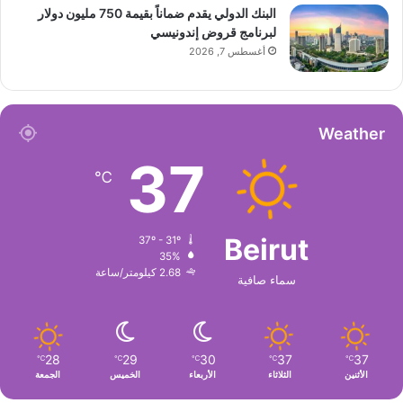
البنك الدولي يقدم ضماناً بقيمة 750 مليون دولار
لبرنامج قروض إندونيسي
أغسطس 7, 2026
Weather
37
℃
Beirut
37º - 31º
35%
2.68 كيلومتر/ساعة
سماء صافية
28
29
30
37
37
℃
℃
℃
℃
℃
الأثنين
الثلاثاء
الأربعاء
الخميس
الجمعة