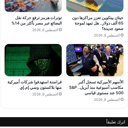
س
i
ل
a
س
H
حيتان بيتكوين تعزز مراكزها دون
توترات هرمز ترفع حركة نقل
ل
u
65 ألف دولار.. هل تمهد لموجة
البضائع عبر مصر بأكثر من 14%
"
s
صعود جديدة؟
أغسطس 9, 2026
س
s
أغسطس 9, 2026
ن
e
د
i
ر
n
ي
ت
ل
س
ا
ت
"
ع
د
الأسهم الأميركية تسجل أكبر
قراصنة استهدفوا شركات أميركية
مكاسب أسبوعية منذ أبريل.. S&P
منها بلاكستون وسي.إم.إي
ل
500 عند مستوى قياسي
ل
أغسطس 9, 2026
م
أغسطس 9, 2026
ش
ا
ر
اترك تعليقاً
ك