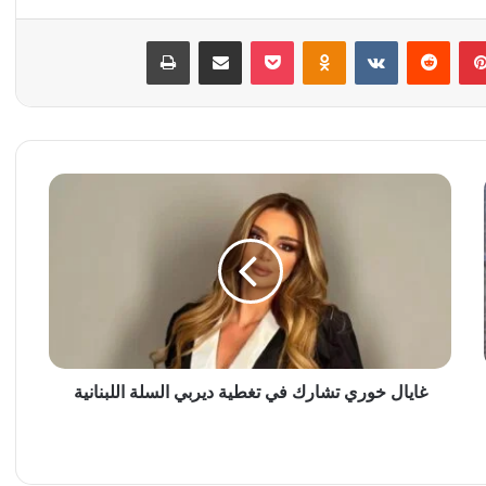
بينتيريست
‏Reddit
‏VKontakte
Odnoklassniki
‫Pocket
مشاركة عبر البريد
طباعة
غ
ا
ي
ا
ل
خ
و
ر
ي
ت
غايال خوري تشارك في تغطية ديربي السلة اللبنانية
ش
ا
ر
ك