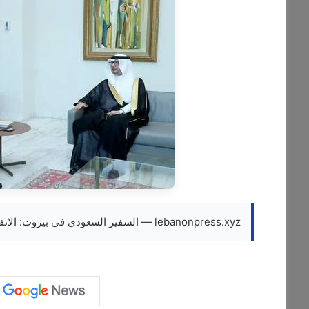
lebanonpress.xyz — السفير السعودي في بيروت: الاتفاق مع إيران سينعكس إيجابيا على لبنان