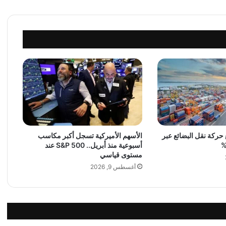
ف
ي
ت
غ
ط
ي
ة
د
ي
ر
ب
ي
ا
حركة نقل البضائع عبر
الأسهم الأميركية تسجل أكبر مكاسب
أسبوعية منذ أبريل.. S&P 500 عند
ل
مستوى قياسي
س
ل
أغسطس 9, 2026
ة
ا
ل
ل
ب