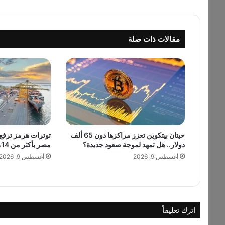
"
ي
ح
مقالات ذات صلة
ص
د
د
ر
ع
ا
ل
ا
ب
د
حيتان بيتكوين تعزز مراكزها دون 65 ألف
توترات هرمز ترفع 
دولار.. هل تمهد لموجة صعود جديدة؟
مصر بأكثر من 14%
ا
ع
أغسطس 9, 2026
أغسطس 9, 2026
ا
ل
ع
ل
م
اترك تعليقاً
ي