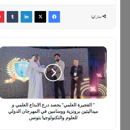
فيسبوك
‫X
لينكدإن
‏Tumblr
شاركها
"
ا
ل
ف
ج
ي
ر
ة
ا
ل
" الفجيرة العلمي" يحصد درع الابداع العلمي و
ع
ميداليتين برونزية ووسامين في المهرجان الدولي
ل
للعلوم والتكنولوجيا بتونس
م
ي