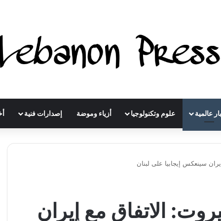
ار عالمية
علوم وتكنولوجيا
أزياء وموضة
إصدارات فنية
أخ
ران سينعكس إيجابيا على لبنان
وت: الاتفاق مع إيران