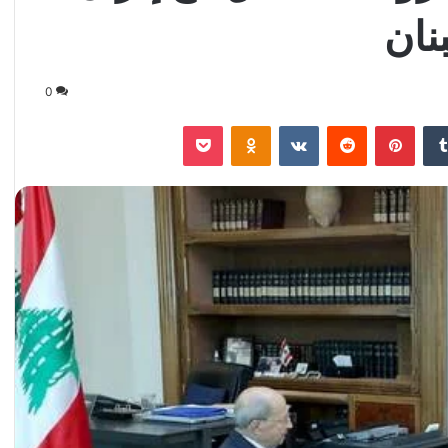
نان
0
‏Tumblr
بينتيريست
‏Reddit
‏VKontakte
Odnoklassniki
‫Pocket