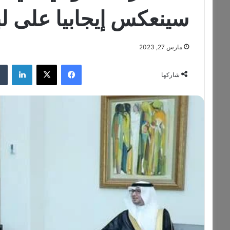
سينعكس إيجابيا على لب
مارس 27, 2023
فيسبوك
‫X
لينكدإن
شاركها