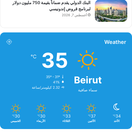
البنك الدولي يقدم ضماناً بقيمة 750 مليون دولار
لبرنامج قروض إندونيسي
أغسطس 7, 2026
Weather
35
℃
Beirut
35º - 31º
41%
2.32 كيلومتر/ساعة
سماء صافية
30
30
33
37
34
℃
℃
℃
℃
℃
الأحد
الأثنين
الثلاثاء
الأربعاء
الخميس