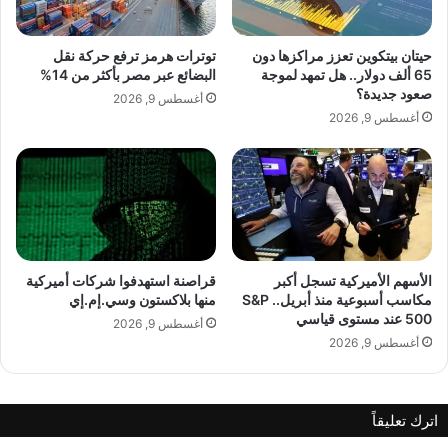
لعرض ما سبق وورد في مذكرتي تاريخ 23
د
ب
د
ي
الجاري بوجوب عرض الموضوع على مجلس
ة
س
حيتان بيتكوين تعزز مراكزها دون
توترات هرمز ترفع حركة نقل
ب
ا
65 ألف دولار.. هل تمهد لموجة
البضائع عبر مصر بأكثر من 14%
الوزراء وكان نقاش هادىء حيث أبدى كل وزير
ا
ن
صعود جديدة؟
أغسطس 9, 2026
ل
ا
رأيه”، معلنا أن “مجلس الوزراء قرّر الإبقاء على
أغسطس 9, 2026
ت
س
و
قرار مجلس الوزراء رقم 5 تاريخ 20-8-1998
م
ق
ا
باعتماد توقيت صيفي وشتوي من دون أي
ف
ع
ي
تعديل في الوقت الحاضر، وتقرر اعتماد
ل
ب
التوقيت الصيفي ابتداء من ليل الأربعاء –
ا
الأسهم الأميركية تسجل أكبر
قراصنة استهدفوا شركات أميركية
مكاسب أسبوعية منذ أبريل.. S&P
منها بلاكستون وسي.إم.إي
ل
الخميس”.
500 عند مستوى قياسي
ت
أغسطس 9, 2026
ع
أغسطس 9, 2026
ا
و
ن
اترك تعليقاً
م
المصدر: RT
ع