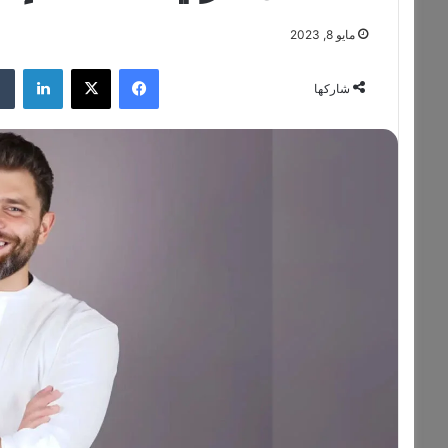
مايو 8, 2023
فيسبوك
‫X
لينكدإن
شاركها