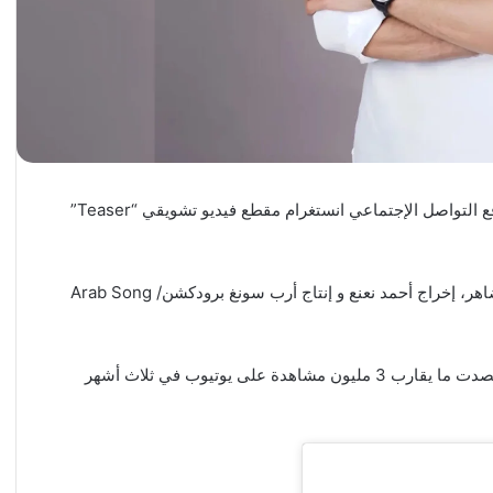
نشر الفنان اللبناني ميشال قزي عبر حسابه الرسمي في موقع التواصل الإجتماعي انستغرام مقطع فيديو تشويقي “Teaser”
“خطير” كلمات مازن ضاهر، ألحان أحمد العقاد، توزيع ماجد ضاهر، إخراج أحمد نعنع و إنتاج أرب سونغ برودكشن/ Arab Song
و كانت “قومي” العمل الأخير للفنان اللبناني مؤخراً، و التي حصدت ما يقارب 3 مليون مشاهدة على يوتيوب في ثلاث أشهر