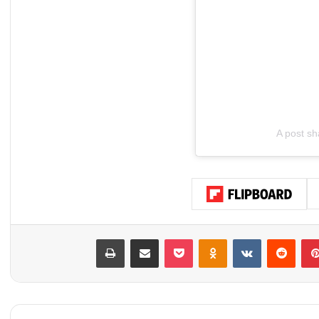
A post sh
بينتيريست
‏Reddit
‏VKontakte
Odnoklassniki
‫Pocket
مشاركة عبر البريد
طباعة