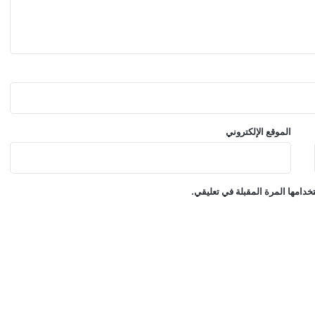
ي
ا
ل
ا
ه
ر
ا
م
ا
الموقع الإلكتروني
ت
و
ه
ؤ
دامها المرة المقبلة في تعليقي.
ل
ا
ء
ا
ل
ن
ج
و
م