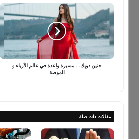
ح
ن
ي
ن
د
و
ي
ك
.
.
حنين دويك... مسيرة واعدة في عالم الأزياء و
.
الموضة
م
س
ي
ر
ة
و
مقالات ذات صلة
ا
ع
د
ة