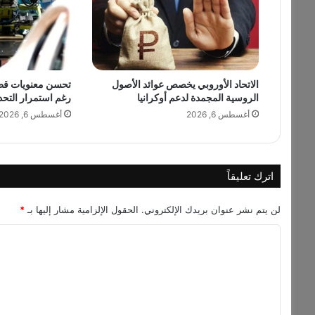
ف
ي
ع
ا
ل
م
الاتحاد الأوروبي يخصص عوائد الأصول
تحسن معنويات قطاع
الروسية المجمدة لدعم أوكرانيا
رغم استمرار التحد
ا
ل
أغسطس 6, 2026
أغسطس 6, 2026
أ
ز
ي
ا
اترك تعليقاً
ء
و
لن يتم نشر عنوان بريدك الإلكتروني.
الحقول الإلزامية مشار إليها بـ
*
ا
ل
ا
م
ل
و
ض
ت
ة
ع