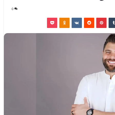
0
‏Tumblr
بينتيريست
‏Reddit
‏VKontakte
Odnoklassniki
‫Pocket