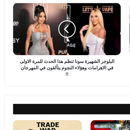
ا
ل
ب
ل
و
ج
ر
ا
ل
ش
البلوجر الشهيرة سونا تنظم هذا الحدث للمرة الاولى
ه
في الاهرامات وهؤلاء النجوم يتألقون في المهرجان
ي
!!
ر
ة
س
و
ن
ا
ت
ن
ظ