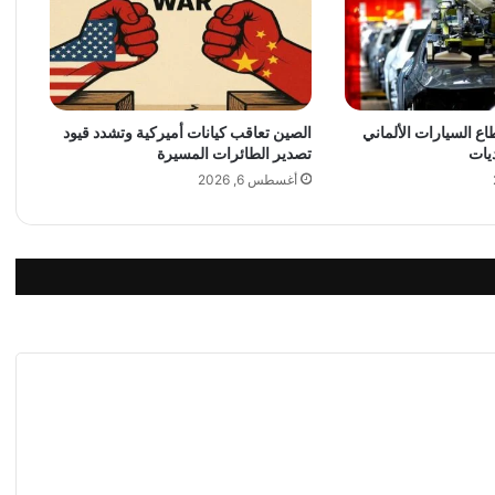
م
ه
ذ
ا
ا
ل
 السيارات الألماني
الصين تعاقب كيانات أميركية وتشدد قيود
يات
تصدير الطائرات المسيرة
ح
د
أغسطس 6, 2026
ث
ل
ل
م
ر
ة
ا
ل
ا
و
ل
ى
ف