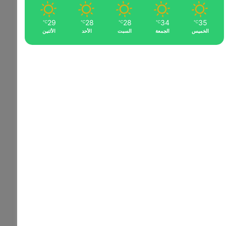
29
28
28
34
35
℃
℃
℃
℃
℃
الخميس
الجمعة
السبت
الأحد
الأثنين