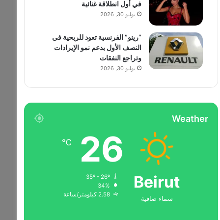
في أول انطلاقة غنائية
يوليو 30, 2026
“رينو” الفرنسية تعود للربحية في
النصف الأول بدعم نمو الإيرادات
وتراجع النفقات
يوليو 30, 2026
Weather
26
℃
Beirut
35º - 26º
34%
2.58 كيلومتر/ساعة
سماء صافية