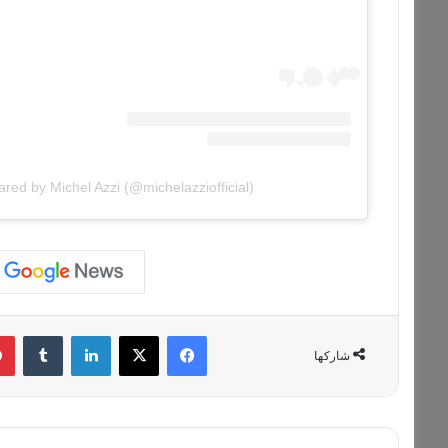
ared by Michel Azzi (@michelazziofficial)
فيسبوك
‫X
لينكدإن
‏Tumblr
شاركها