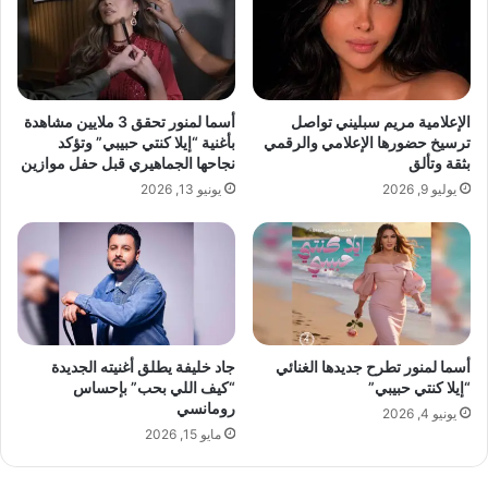
د
و
ي
ع
د
ت
ة
ه
ا
الإعلامية مريم سبليني تواصل
أسما لمنور تحقق 3 ملايين مشاهدة
ا
ترسيخ حضورها الإعلامي والرقمي
بأغنية “إيلا كنتي حبيبي” وتؤكد
ل
بثقة وتألق
نجاحها الجماهيري قبل حفل موازين
ج
يوليو 9, 2026
يونيو 13, 2026
د
ي
د
ة
"
P
R
أسما لمنور تطرح جديدها الغنائي
جاد خليفة يطلق أغنيته الجديدة
O
“إيلا كنتي حبيبي”
“كيف اللي بحب” بإحساس
D
رومانسي
I
يونيو 4, 2026
مايو 15, 2026
G
Y
"