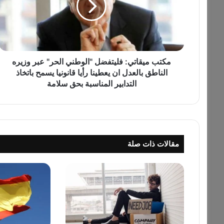
م
ي
ق
ا
ت
ي
مكتب ميقاتي: فليتفضل "الوطني الحر" عبر وزيره
:
الناطق بالعدل ان يعطينا رأيا قانونيا يسمح باتخاذ
ف
التدابير المناسبة بحق سلامة
ل
ي
ت
ف
ض
مقالات ذات صلة
ل
"
ا
ل
و
ط
ن
ي