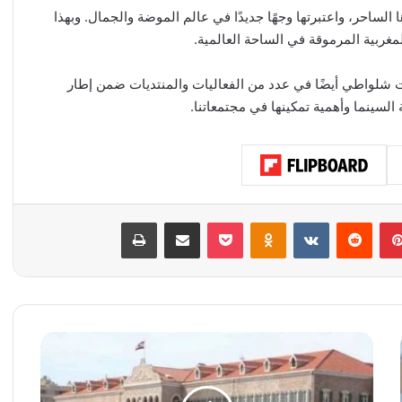
لساحر، واعتبرتها وجهًا جديدًا في عالم الموضة والجمال. وبهذا
غربية المرموقة في الساحة العالمية.
ت شلواطي أيضًا في عدد من الفعاليات والمنتديات ضمن إطار
لسينما وأهمية تمكينها في مجتمعاتنا.
بينتيريست
‏Reddit
‏VKontakte
Odnoklassniki
‫Pocket
مشاركة عبر البريد
طباعة
ب
د
ء
ج