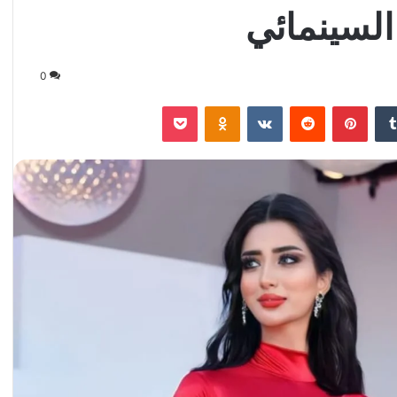
السينمائي
0
‏Tumblr
بينتيريست
‏Reddit
‏VKontakte
Odnoklassniki
‫Pocket