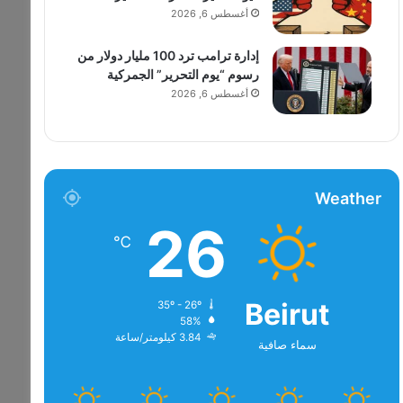
أغسطس 6, 2026
إدارة ترامب ترد 100 مليار دولار من
رسوم “يوم التحرير” الجمركية
أغسطس 6, 2026
Weather
26
℃
Beirut
35º - 26º
58%
3.84 كيلومتر/ساعة
سماء صافية