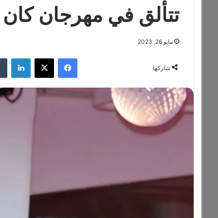
تتألق في مهرجان كان 
مايو 26, 2023
فيسبوك
‫X
لينكدإن
شاركها