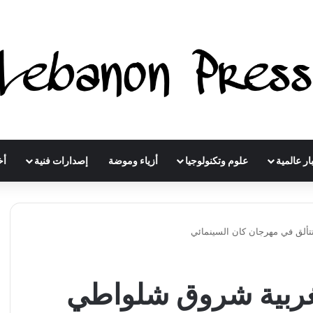
ار عالمية
علوم وتكنولوجيا
أزياء وموضة
إصدارات فنية
أخ
ألق في مهرجان كان السينمائي
غربية شروق شلواطي