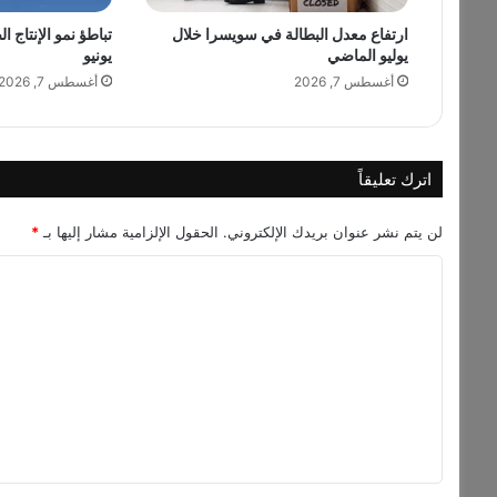
ا
ل
ارتفاع معدل البطالة في سويسرا خلال
تباطؤ نمو الإنتاج ا
يوليو الماضي
يونيو
ح
ر
أغسطس 7, 2026
أغسطس 7, 2026
"
ع
ب
ر
اترك تعليقاً
و
ز
لن يتم نشر عنوان بريدك الإلكتروني.
الحقول الإلزامية مشار إليها بـ
*
ي
ر
ا
ه
ل
ا
ل
ت
ن
ع
ا
ل
ط
ق
ي
ب
ق
ا