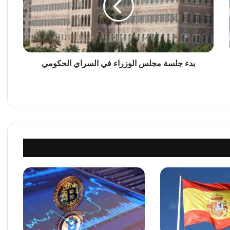
ل
س
ة
م
ج
ل
بدء جلسة مجلس الوزراء في السراي الحكومي
س
ا
ل
و
ز
ر
ا
ء
ف
ي
ا
ل
س
ر
ا