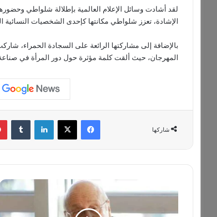
لقد أشادت وسائل الإعلام العالمية بإطلالة شلواطي وحضورها ا
الإشادة، تعزز شلواطي مكانتها كإحدى الشخصيات النسائية الم
بالإضافة إلى مشاركتها الرائعة على السجادة الحمراء، شارك
المهرجان، حيث ألقت كلمة مؤثرة حول دور المرأة في صناعة ا
فيسبوك
‫X
لينكدإن
‏Tumblr
شاركها
م
ك
ت
ب