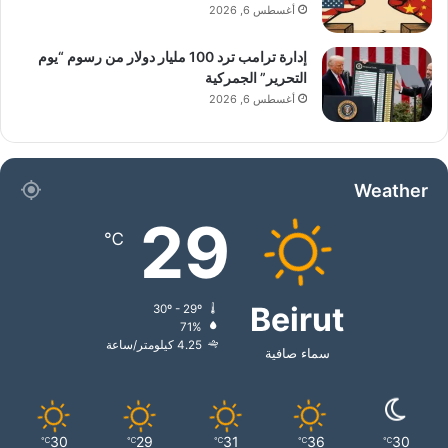
أغسطس 6, 2026
إدارة ترامب ترد 100 مليار دولار من رسوم “يوم
التحرير” الجمركية
أغسطس 6, 2026
Weather
29
℃
Beirut
30º - 29º
71%
4.25 كيلومتر/ساعة
سماء صافية
30
29
31
36
30
℃
℃
℃
℃
℃