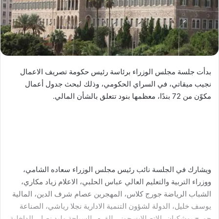
بدأت جلسة مجلس الوزراء برئاسة رئيس حكومة تصريف الاعمال
نجيب ميقاتي، في السراي الحكومي، وذلك لبحث جدول أعمال
مكوّن من 72 بندًا، معظمها بنود تتعلق بالشأن المالي.
ويشارك في الجلسة نائب رئيس مجلس الوزراء سعاده الشامي،
ووزراء التربية والتعليم العالي عباس الحلبي، الاعلام زياد مكاري،
الشباب الرياضة جورج كلاس، المهجرين عصام شرف الدين، المالية
يوسف خليل، الدولة لشؤون التنمية الادارية نجلا رياشي، الصناعة
جورج بوشكيان، الاتصالات جوني القرم، السياحة وليد نصار، الداخلية