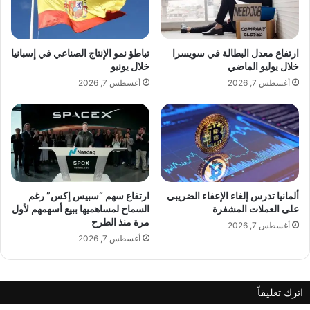
ت
ج
ت
ي
أ
ة
ل
ب
ارتفاع معدل البطالة في سويسرا
تباطؤ نمو الإنتاج الصناعي في إسبانيا
ق
م
خلال يوليو الماضي
خلال يونيو
ف
و
أغسطس 7, 2026
أغسطس 7, 2026
ي
ض
م
و
ه
ع
ر
ق
ج
ا
ا
ئ
ن
د
ك
ا
ألمانيا تدرس إلغاء الإعفاء الضريبي
ارتفاع سهم “سبيس إكس” رغم
ا
ل
على العملات المشفرة
السماح لمساهميها ببيع أسهمهم لأول
ن
مرة منذ الطرح
ج
أغسطس 7, 2026
ا
ي
أغسطس 7, 2026
ل
ش
س
و
ي
ل
اترك تعليقاً
ن
ا
م
ي