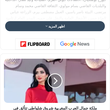
والبلديات القاضي بسام مولوي، الثقافة القاضي محمد وسام
مرتضى، البيئة ناصر ياسين، العمل مصطفى بيرم، الزراعة عباس
الحاج حسن، الأشغال العامة والنقل علي حميه، المدير العام لرئاسة
الجمهورية انطوان شقير، الأمين العام لمجلس الوزراء محمود مكية.
اظهر المزيد
م
ل
ك
ة
ج
م
ا
ل
ا
ل
ملكة جمال العرب المغربية شروق شلواطي تتألق في