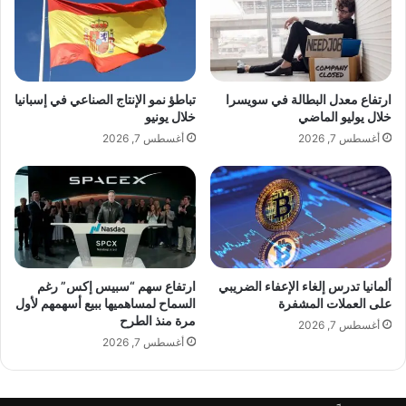
و
ا
ل
ل
إ
ا
ل
ن
ى
ت
ارتفاع معدل البطالة في سويسرا
تباطؤ نمو الإنتاج الصناعي في إسبانيا
ا
خ
خلال يوليو الماضي
خلال يونيو
ل
ا
أغسطس 7, 2026
أغسطس 7, 2026
م
ب
ن
ا
ش
ت
آ
ا
ت
ل
و
ب
ا
ل
ل
د
ألمانيا تدرس إلغاء الإعفاء الضريبي
ارتفاع سهم “سبيس إكس” رغم
م
ي
على العملات المشفرة
السماح لمساهميها ببيع أسهمهم لأول
ع
مرة منذ الطرح
ة
أغسطس 7, 2026
ا
ب
أغسطس 7, 2026
ل
أ
م
س
ا
ر