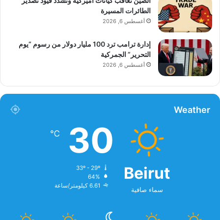
الصين تعاقب كيانات أميركية وتشدد قيود تصدير
الطائرات المسيرة
أغسطس 6, 2026
إدارة ترامب ترد 100 مليار دولار من رسوم “يوم
التحرير” الجمركية
أغسطس 6, 2026
Weather
30
℃
Beirut
33º - 29º
64%
6.61 كيلومتر/ساعة
سماء صافية