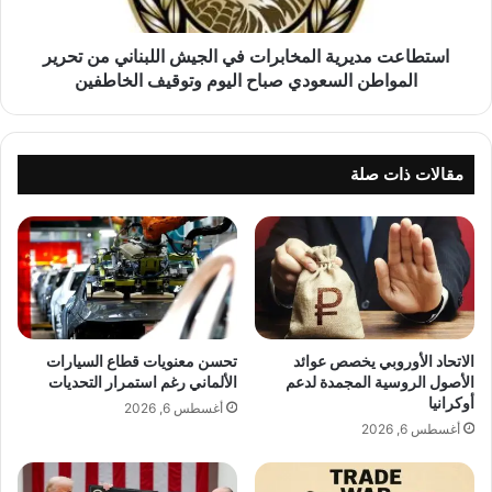
و
م
ا
د
ط
ي
استطاعت مديرية المخابرات في الجيش اللبناني من تحرير
ن
ر
المواطن السعودي صباح اليوم وتوقيف الخاطفين
ا
ي
ل
ة
س
ا
ع
ل
مقالات ذات صلة
و
م
د
خ
ي
ا
أ
ب
م
ر
ر
ا
خ
ت
ط
ف
الاتحاد الأوروبي يخصص عوائد
تحسن معنويات قطاع السيارات
ي
ي
الأصول الروسية المجمدة لدعم
الألماني رغم استمرار التحديات
ر
ا
أوكرانيا
أغسطس 6, 2026
و
ل
أغسطس 6, 2026
م
ج
س
ي
ت
ش