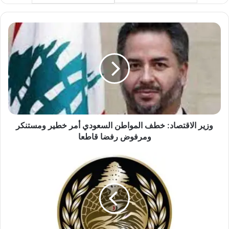
و
ز
ي
ر
ا
ل
ا
ق
ت
ص
وزير الاقتصاد: خطف المواطن السعودي أمر خطير ومستنكر
ا
ومرفوض رفضا قاطعا
د
:
ا
خ
س
ط
ت
ف
ط
ا
ا
ل
ع
م
ت