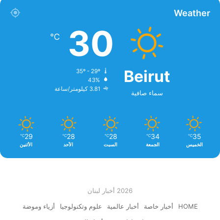
Weather
30
℃
Beirut
35º - 29º
43%
3.81 كيلومتر/ساعة
سماء صافية
29
28
28
34
35
℃
℃
℃
℃
℃
الخميس
الجمعة
السبت
الأحد
الأثنين
2026 أخبار لبنان
HOME
أخبار خاصة
أخبار عالمية
علوم وتكنولوجيا
أزياء وموضة