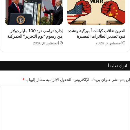
ن
ا
ك
ل
ر
ل
و
ب
م
ن
الصين تعاقب كيانات أميركية وتشدد
إدارة ترامب ترد 100 مليار دولار
ر
قيود تصدير الطائرات المسيرة
من رسوم “يوم التحرير” الجمركية
ا
ف
ن
أغسطس 6, 2026
أغسطس 6, 2026
و
ي
ض
م
ر
ن
اترك تعليقاً
ف
ت
ض
ح
ا
ر
لن يتم نشر عنوان بريدك الإلكتروني.
الحقول الإلزامية مشار إليها بـ
*
ق
ي
ا
ا
ر
ط
ا
ل
ع
ل
ت
ا
م
و
ع
ا
ل
ط