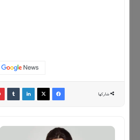
فيسبوك
‫X
لينكدإن
‏Tumblr
شاركها
م
ي