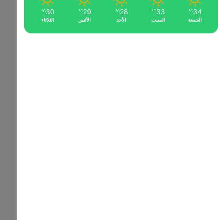
30
29
28
33
34
℃
℃
℃
℃
℃
الجمعة
السبت
الأحد
الأثنين
الثلاثاء