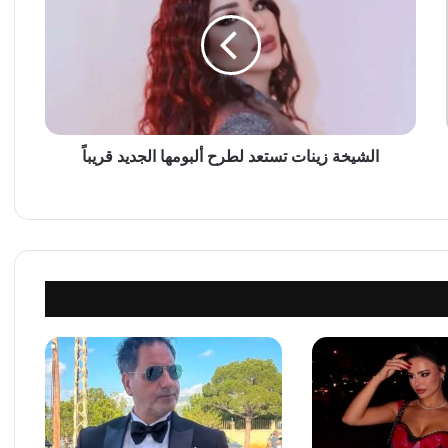
ش
ي
خ
ة
ز
ي
ن
ا
الشيخة زينات تستعد لطرح ألبومها الجديد قريباً
ت
ت
س
ت
ع
د
ل
ط
ر
ح
أ
ل
ب
و