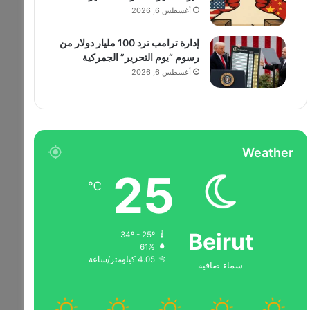
أغسطس 6, 2026
إدارة ترامب ترد 100 مليار دولار من
رسوم “يوم التحرير” الجمركية
أغسطس 6, 2026
Weather
25
℃
Beirut
34º - 25º
61%
4.05 كيلومتر/ساعة
سماء صافية