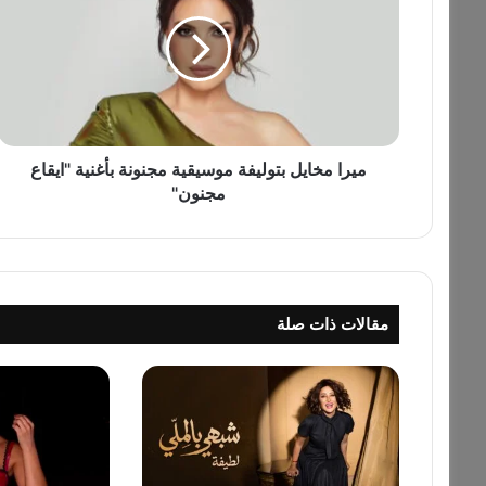
ر
ا
م
خ
ا
ي
ل
ب
ميرا مخايل بتوليفة موسيقية مجنونة بأغنية "ايقاع
ت
مجنون"
و
ل
ي
ف
ة
مقالات ذات صلة
م
و
س
ي
ق
ي
ة
م