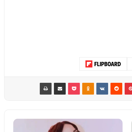
بينتيريست
‏Reddit
‏VKontakte
Odnoklassniki
‫Pocket
مشاركة عبر البريد
طباعة
ا
ل