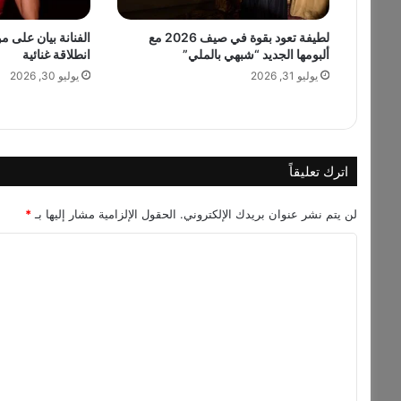
ج
لطيفة تعود بقوة في صيف 2026 مع
الفنانة بيان على 
ن
ألبومها الجديد “شبهي بالملي”
انطلاقة غنائية
و
ن
يوليو 31, 2026
يوليو 30, 2026
ة
ب
أ
غ
ن
اترك تعليقاً
ي
ة
لن يتم نشر عنوان بريدك الإلكتروني.
الحقول الإلزامية مشار إليها بـ
*
"
ا
ا
ي
ل
ق
ت
ا
ع
ع
م
ل
ج
ن
ي
و