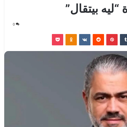
“ليه بيتقال”
0
‏Tumblr
بينتيريست
‏Reddit
‏VKontakte
Odnoklassniki
‫Pocket