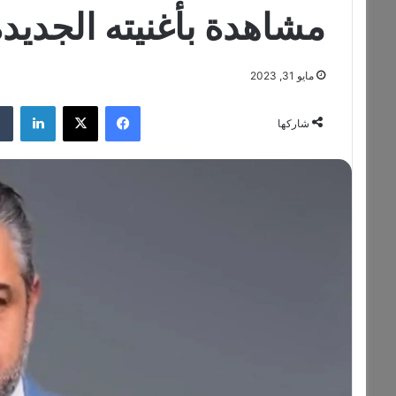
مشاهدة بأغنيته الجديدة 
مايو 31, 2023
فيسبوك
‫X
لينكدإن
شاركها