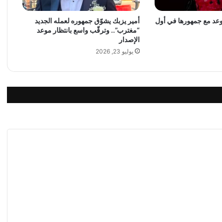
م
موعد مع جمهورها في أول
أمير يزبك يشوّق جمهوره لعمله الجديد
ه
“مغترب”.. وترقّب واسع بانتظار موعد
ا
الإصدار
ا
يوليو 23, 2026
ل
ج
د
ي
د
ق
ر
ي
ب
اً