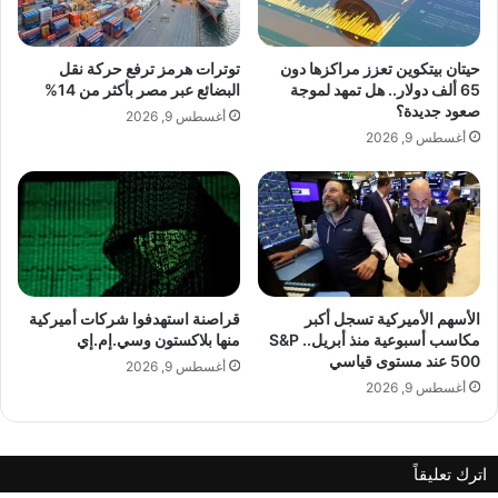
ي
ا
د
ل
ق
ف
حيتان بيتكوين تعزز مراكزها دون
توترات هرمز ترفع حركة نقل
ر
ا
65 ألف دولار.. هل تمهد لموجة
البضائع عبر مصر بأكثر من 14%
lebanonpress.xyz — ديار خلو في تعاون مع النجم راغب
ي
ل
صعود جديدة؟
أغسطس 9, 2026
ب
د
علامة
أغسطس 9, 2026
اً
س
ت
و
ر
ف
ي
م
و
الأسهم الأميركية تسجل أكبر
قراصنة استهدفوا شركات أميركية
مكاسب أسبوعية منذ أبريل.. S&P
منها بلاكستون وسي.إم.إي
ض
500 عند مستوى قياسي
و
أغسطس 9, 2026
ع
أغسطس 9, 2026
ا
ل
د
اترك تعليقاً
ع