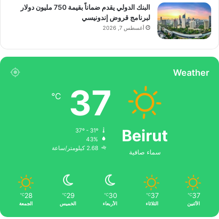
البنك الدولي يقدم ضماناً بقيمة 750 مليون دولار
لبرنامج قروض إندونيسي
أغسطس 7, 2026
Weather
37
℃
Beirut
37º - 31º
43%
2.68 كيلومتر/ساعة
سماء صافية
28
29
30
37
37
℃
℃
℃
℃
℃
الأثنين
الثلاثاء
الأربعاء
الخميس
الجمعة