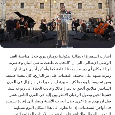
أشارت السفيرة الايطالية نيكوليتا بومباردييري خلال مناسبة العيد
الوطني الإيطالي، الى ان “التحديات طبعت ماضي لبنان وحاضره.
لهذا المكان أي دير مار يوحنا القلعة كما وأماكن أخرى في لبنان
رمزية تشهد على مختلف التقلبات على مر التاريخ. كان معبدا فينيقيا
ومن ثم رومانيا وبعدها كنيسة بيزنطية وأخيرا ضربه زلزال في القرن
السادس ميلادي ألحق به دمارا هائلا. وعادت الحياة إلى ربوعه شيئا
فشيئا لحين وصول الرهبان الأنطونيين إليه في القرن الثامن عشر
قبل ان يهدم مرة أخرى خلال الحرب الأهلية ويصار الى إعادة تشييده
في أواخر التسعينات. إذا ما نظرنا الى هذا المكان اليوم نستلهم
الشعور بالجمال والتناغم على الرغم من الأحداث المؤلمة التي