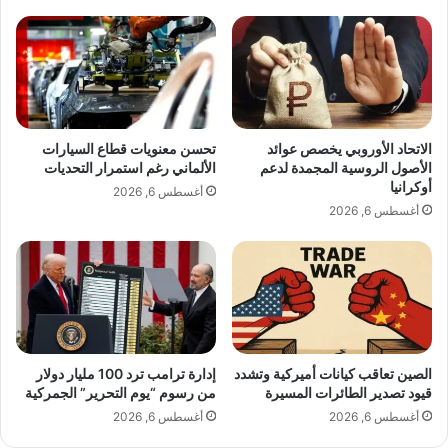
و
ج
ر
ا
ف
ل
ي
ا
م
ي
و
ف
ض
ا
الاتحاد الأوروبي يخصص عوائد
تحسن معنويات قطاع السيارات
و
د
الأصول الروسية المجمدة لدعم
الألماني رغم استمرار التحديات
ع
ل
أوكرانيا
أغسطس 6, 2026
ا
ج
أغسطس 6, 2026
ل
ن
د
ة
ع
ت
و
ح
ة
ق
إ
ي
ل
ق
ى
إ
الصين تعاقب كيانات أميركية وتشدد
إدارة ترامب ترد 100 مليار دولار
ج
قيود تصدير الطائرات المسيرة
من رسوم “يوم التحرير” الجمركية
ل
ل
ى
أغسطس 6, 2026
أغسطس 6, 2026
س
ف