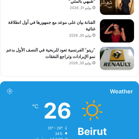
“شبهي بالملي”
يوليو 31, 2026
الفنانة بيان على موعد مع جمهورها في أول انطلاقة
غنائية
يوليو 30, 2026
“رينو” الفرنسية تعود للربحية في النصف الأول بدعم
نمو الإيرادات وتراجع النفقات
يوليو 30, 2026
Weather
26
℃
Beirut
35º - 26º
34%