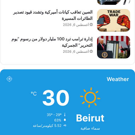
الصين تعاقب كيانات أميركية وتشدد قيود تصدير
الطائرات المسيرة
أغسطس 6, 2026
إدارة ترامب ترد 100 مليار دولار من رسوم “يوم
التحرير” الجمركية
أغسطس 6, 2026
Weather
30
℃
Beirut
35º - 29º
63%
5.52 كيلومتر/ساعة
سماء صافية