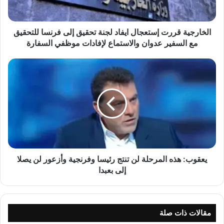
ة
ق
ر
الخارجية قررت إستعجال ايفاد لجنة تحقيق إلى فرنسا للتحقيق
ر
مع السفير عدوان والاستماع لإفادات موظفي السفارة
ت
إ
ي
س
ع
ت
ق
ع
و
ج
ب
ا
:
ل
ه
ا
ذ
ي
ه
ف
ا
يعقوب: هذه المرحلة لن تنتج رئيسا وفرنجية وأزعور لن يصلا
ا
ل
إلى بعبدا
د
م
ل
ر
ج
ح
ن
ل
مقالات ذات صلة
ة
ة