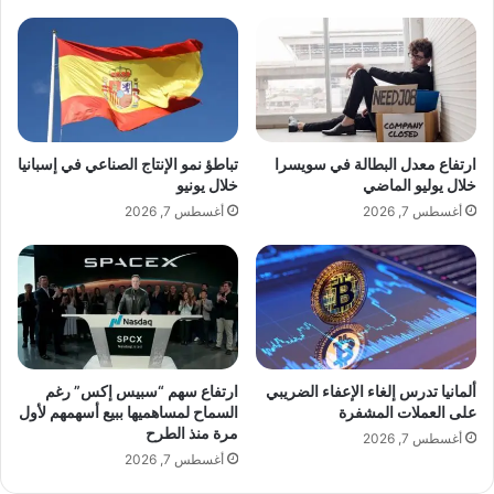
ت
ل
ح
ن
ق
ت
ي
ن
ق
ت
إ
ج
ل
ر
ارتفاع معدل البطالة في سويسرا
تباطؤ نمو الإنتاج الصناعي في إسبانيا
ى
ئ
خلال يوليو الماضي
خلال يونيو
ف
ي
أغسطس 7, 2026
أغسطس 7, 2026
ر
س
ن
ا
س
و
ا
ف
ل
ر
ل
ن
ت
ج
ح
ي
ألمانيا تدرس إلغاء الإعفاء الضريبي
ارتفاع سهم “سبيس إكس” رغم
ق
ة
على العملات المشفرة
السماح لمساهميها ببيع أسهمهم لأول
ي
مرة منذ الطرح
و
أغسطس 7, 2026
ق
أ
أغسطس 7, 2026
م
ز