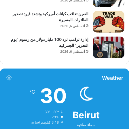
أغسطس 6, 2026
الصين تعاقب كيانات أميركية وتشدد قيود تصدير
الطائرات المسيرة
أغسطس 6, 2026
إدارة ترامب ترد 100 مليار دولار من رسوم “يوم
التحرير” الجمركية
أغسطس 6, 2026
Weather
30
℃
Beirut
30º - 30º
73%
3.48 كيلومتر/ساعة
سماء صافية