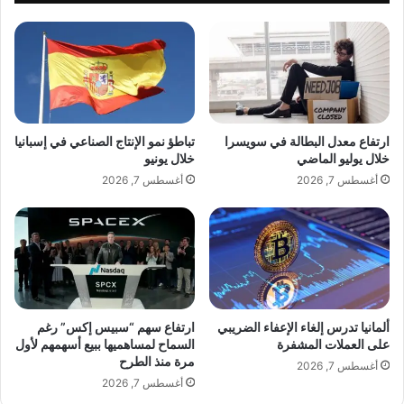
ا
ي
ل
ا
ق
ن
و
ب
ي
ا
"
ل
س
م
ي
ل
ارتفاع معدل البطالة في سويسرا
تباطؤ نمو الإنتاج الصناعي في إسبانيا
ل
ف
خلال يوليو الماضي
خلال يونيو
ت
ا
أغسطس 7, 2026
أغسطس 7, 2026
ز
ل
م
ل
ب
ب
ا
ن
ل
ا
ت
ن
ص
ي
و
ي
ألمانيا تدرس إلغاء الإعفاء الضريبي
ارتفاع سهم “سبيس إكس” رغم
ي
ع
على العملات المشفرة
السماح لمساهميها ببيع أسهمهم لأول
ت
مرة منذ الطرح
ك
أغسطس 7, 2026
ل
س
أغسطس 7, 2026
أ
ت