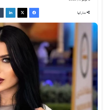
فيسبوك
‫X
لينكدإن
شاركها