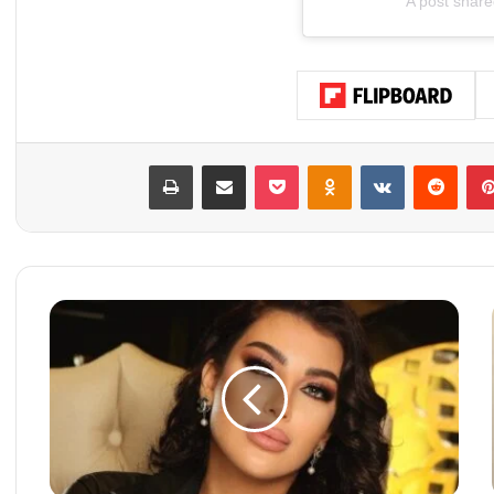
A post shar
بينتيريست
‏Reddit
‏VKontakte
Odnoklassniki
‫Pocket
مشاركة عبر البريد
طباعة
م
ن
ا
ل
ز
و
ا
ي