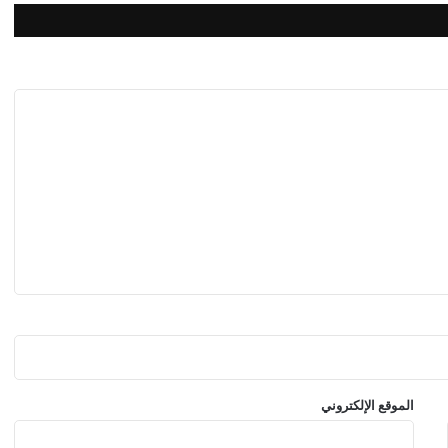
ي
ر
ة
ف
ي
ل
ب
ن
ا
ن
الموقع الإلكتروني