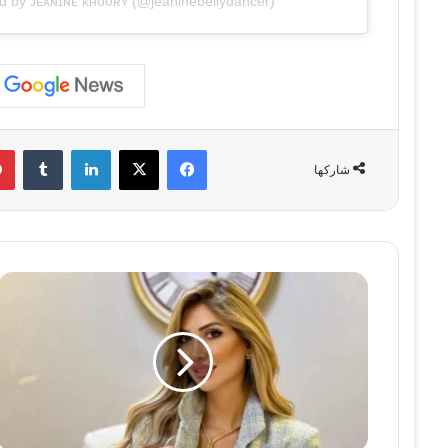
ed by ᴊᴇᴀɴɪɴᴇ ᴋʜᴏᴜʀʏ (@jeaninebellydancer)
فيسبوك
‫X
لينكدإن
‏Tumblr
شاركها
I
ص
ب
ا
ح
ا
ل
أ