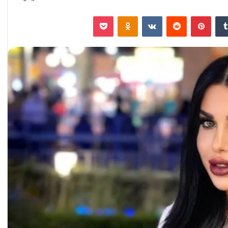
‏Tumblr
بينتيريست
‏Reddit
‏VKontakte
Odnoklassniki
‫Pocket