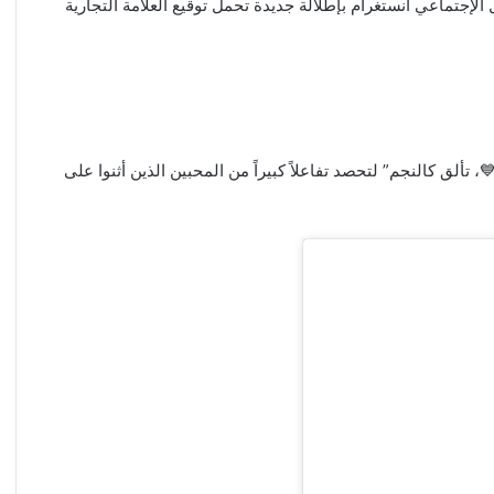
إجتماعي انستغرام بإطلالة جديدة تحمل توقيع العلامة التجارية
 و أرفقت جانين الفيديو بعبارة :” 𝘽𝙡𝙪𝙚 𝙁𝙡𝙮𝙞𝙣𝙜 𝘿𝙧𝙚𝙨𝙨 💙، تألق كالنجم” لتحصد تفاعلاً كبيراً من المحبين الذين أثنوا على