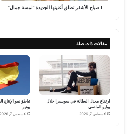
ش
ق
I صباح الأشقر تطلق أغنيتها الجديدة "لمسة جمال"
ر
ت
ط
ل
ق
مقالات ذات صلة
أ
غ
ن
ي
ت
ه
ا
ا
ل
ارتفاع معدل البطالة في سويسرا خلال
تباطؤ نمو الإنتاج ا
ج
يوليو الماضي
يونيو
د
ي
أغسطس 7, 2026
أغسطس 7, 2026
د
ة
"