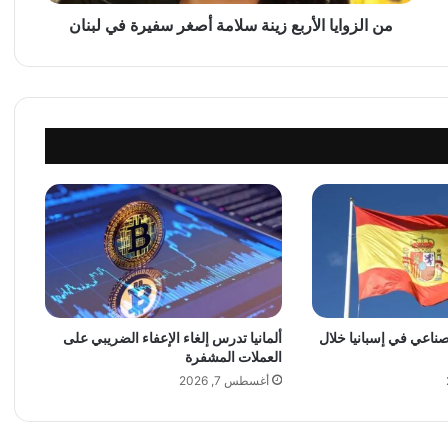
ا
ا
من الزوايا الأربع زينة سلامة أصغر سفيرة في لبنان
ل
أ
ر
ب
ع
ز
ي
ن
ة
س
ل
ا
م
ة
لصناعي في إسبانيا خلال
ألمانيا تدرس إلغاء الإعفاء الضريبي على
أ
العملات المشفرة
ص
غ
أغسطس 7, 2026
ر
س
ف