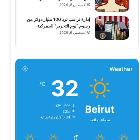
أغسطس 6, 2026
إدارة ترامب ترد 100 مليار دولار من
رسوم “يوم التحرير” الجمركية
أغسطس 6, 2026
Weather
32
℃
Beirut
33º - 29º
60%
6.08 كيلومتر/ساعة
سماء صافية