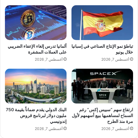
ر
ا
ل
خ
ا
ص
ة
ف
تباطؤ نمو الإنتاج الصناعي في إسبانيا
ألمانيا تدرس إلغاء الإعفاء الضريبي
ي
خلال يونيو
على العملات المشفرة
ا
أغسطس 7, 2026
أغسطس 7, 2026
ل
س
و
ش
ي
ا
ل
م
ارتفاع سهم “سبيس إكس” رغم
البنك الدولي يقدم ضماناً بقيمة 750
السماح لمساهميها ببيع أسهمهم لأول
مليون دولار لبرنامج قروض
ي
مرة منذ الطرح
إندونيسي
د
ي
أغسطس 7, 2026
أغسطس 7, 2026
ا