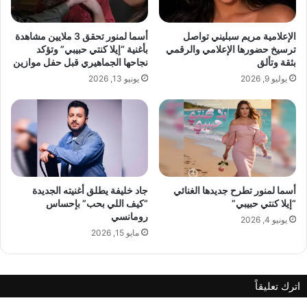
خ
ا
ص
الإعلامية مريم سبليني تواصل
أسما لمنور تحقق 3 ملايين مشاهدة
ة
ترسيخ حضورها الإعلامي والرقمي
بأغنية “إيلا كنتي حبيبي” وتؤكد
ل
بثقة وتألق
نجاحها الجماهيري قبل حفل موازين
ز
يوليو 9, 2026
يونيو 13, 2026
ف
ا
ف
غ
و
ى
ا
ل
أسما لمنور تطرح جديدها الغنائي
جاد خليفة يطلق أغنيته الجديدة
“إيلا كنتي حبيبي”
“كيف اللي بحب” بإحساس
د
رومانسي
ك
يونيو 4, 2026
ا
مايو 15, 2026
ش
و
د
اترك تعليقاً
ا
ن