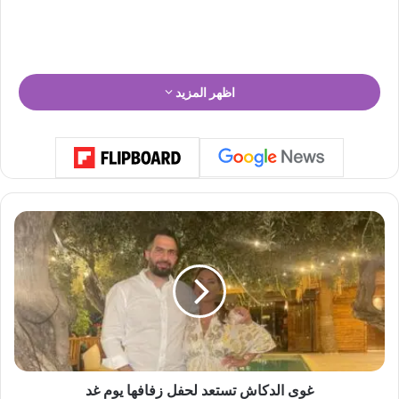
اظهر المزيد
غ
و
ى
ا
ل
د
ك
ا
ش
ت
غوى الدكاش تستعد لحفل زفافها يوم غد