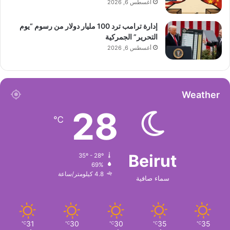
أغسطس 6, 2026
إدارة ترامب ترد 100 مليار دولار من رسوم “يوم
التحرير” الجمركية
أغسطس 6, 2026
Weather
28
℃
Beirut
35º - 28º
69%
4.8 كيلومتر/ساعة
سماء صافية
31
30
30
35
35
℃
℃
℃
℃
℃