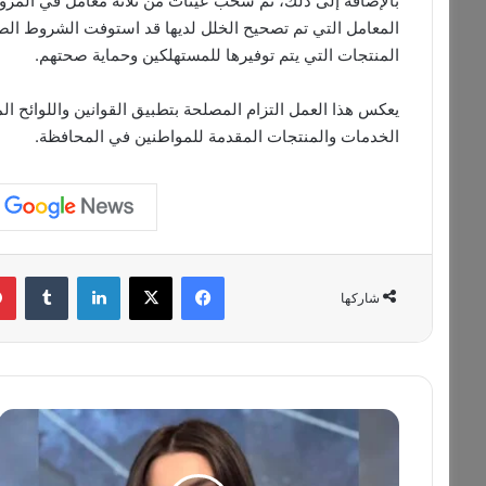
بالإضافة إلى ذلك، تم سحب عينات من ثلاثة معامل في المروانية
المعامل التي تم تصحيح الخلل لديها قد استوفت الشروط الص
المنتجات التي يتم توفيرها للمستهلكين وحماية صحتهم.
يعكس هذا العمل التزام المصلحة بتطبيق القوانين واللوائح ا
الخدمات والمنتجات المقدمة للمواطنين في المحافظة.
فيسبوك
‫X
لينكدإن
‏Tumblr
شاركها
م
ل
ا