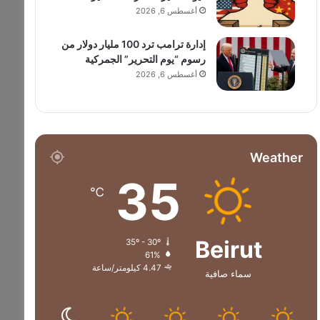
أغسطس 6, 2026
إدارة ترامب ترد 100 مليار دولار من
رسوم “يوم التحرير” الجمركية
أغسطس 6, 2026
Weather
35
℃
Beirut
35º - 30º
61%
4.47 كيلومتر/ساعة
سماء صافية