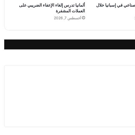
لصناعي في إسبانيا خلال
ألمانيا تدرس إلغاء الإعفاء الضريبي على
و
العملات المشفرة
م
ا
أغسطس 7, 2026
ل
ج
م
ع
ة
ف
ي
2
3
ح
ز
ي
ر
ا
ن
2
0
2