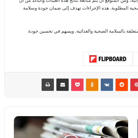
، ومن المتوقع أن يتم متابعة نتائج هذه العينات والتأكد من أن
حية المطلوبة. هذه الإجراءات تهدف إلى ضمان جودة وسلامة
لمتعلقة بالسلامة الصحية والغذائية، ويسهم في تحسين جودة
بينتيريست
‏Reddit
‏VKontakte
Odnoklassniki
‫Pocket
مشاركة عبر البريد
طباعة
أ
س
ر