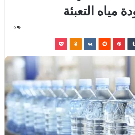
 مياه التعبئة
0
‏Tumblr
بينتيريست
‏Reddit
‏VKontakte
Odnoklassniki
‫Pocket