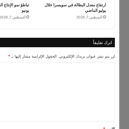
ارتفاع معدل البطالة في سويسرا خلال
تباطؤ نمو الإنتاج ا
ا
يوليو الماضي
يونيو
ل
ن
أغسطس 7, 2026
أغسطس 7, 2026
ج
م
ت
ا
اترك تعليقاً
م
ر
لن يتم نشر عنوان بريدك الإلكتروني.
الحقول الإلزامية مشار إليها بـ
*
ح
س
ا
ن
ل
ي
ف
ت
ي
ع
ب
ل
ي
ر
ي
و
ق
ت
*
الاسم
*