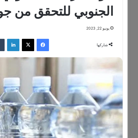
الجنوبي للتحقق من جودة
يونيو 22, 2023
فيسبوك
‫X
لينكدإن
شاركها