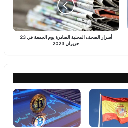
ا
ر
ا
ل
ص
ح
ف
أسرار الصحف المحلية الصادرة يوم الجمعة في 23
ا
حزيران 2023
ل
م
ح
ل
ي
ة
ا
ل
ص
ا
د
ر
ة
ي