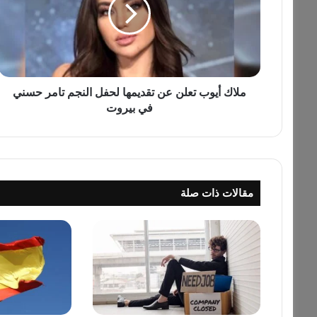
ك
أ
ي
و
ب
ت
ع
ملاك أيوب تعلن عن تقديمها لحفل النجم تامر حسني
ل
في بيروت
ن
ع
ن
ت
ق
مقالات ذات صلة
د
ي
م
ه
ا
ل
ح
ف
ل