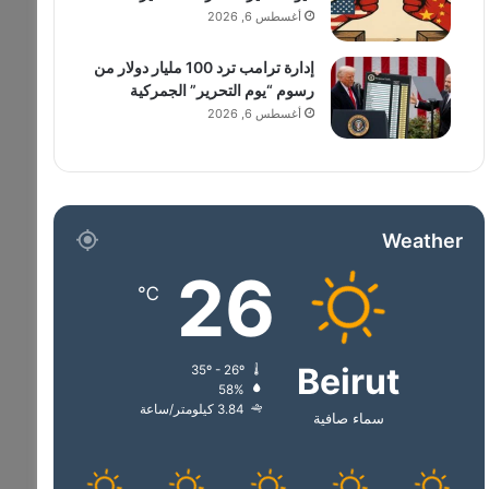
أغسطس 6, 2026
إدارة ترامب ترد 100 مليار دولار من
رسوم “يوم التحرير” الجمركية
أغسطس 6, 2026
Weather
26
℃
Beirut
35º - 26º
58%
3.84 كيلومتر/ساعة
سماء صافية