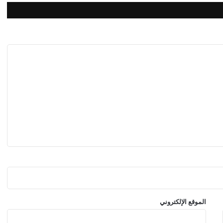
م
ن
ع
د
خ
و
ل
ا
ل
س
ف
ن
ا
ل
ر
و
س
ي
ة
الموقع الإلكتروني
إ
ل