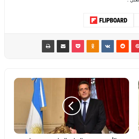
بينتيريست
‏Reddit
‏VKontakte
Odnoklassniki
‫Pocket
مشاركة عبر البريد
طباعة
ا
ل
أ
ر
ج
ن
ت
ي
ن