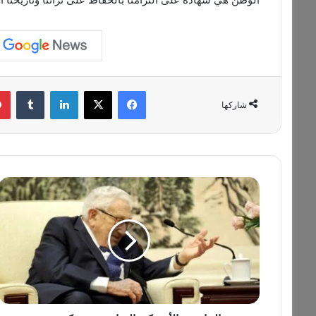
فيسبوك
‫X
لينكدإن
‏Tumblr
شاركها
و
ز
ي
ر
ا
ل
خ
ا
ر