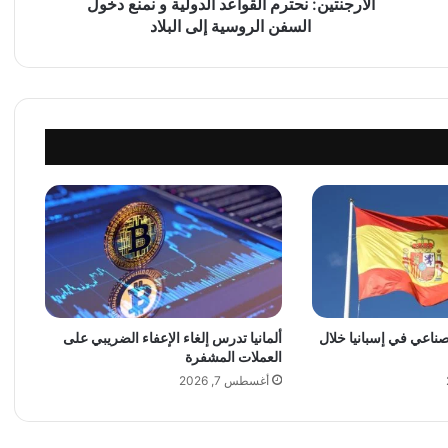
:
الأرجنتين: نحترم القواعد الدولية و نمنع دخول
ن
السفن الروسية إلى البلاد
ح
ت
ر
م
ا
ل
ق
و
ا
ع
د
ا
ل
د
لصناعي في إسبانيا خلال
ألمانيا تدرس إلغاء الإعفاء الضريبي على
و
العملات المشفرة
ل
ي
أغسطس 7, 2026
ة
و
ن