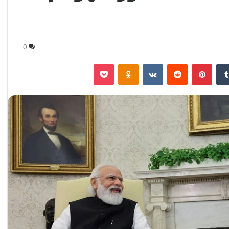
0
‏Tumblr
بينتيريست
‏Reddit
‏VKontakte
Odnoklassniki
‫Pocket