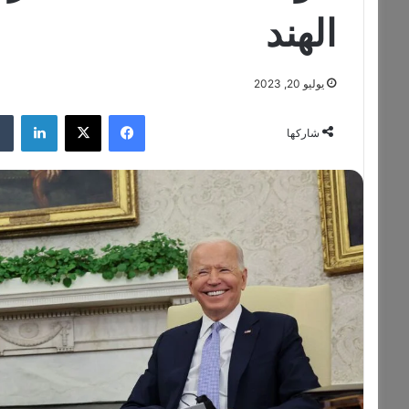
الهند
يوليو 20, 2023
فيسبوك
‫X
لينكدإن
شاركها