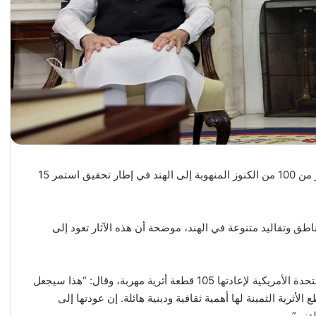
أفادت شبكة CNN الأمريكية بأن الولايات المتحدة ستعيد أكثر من 100 من الكنوز المنهوبة إلى الهند في إطار تحقيق استمر 15
ناطق وتقاليد متنوعة في الهند، موضحة أن هذه الآثار تعود إلى
بدوره، شكر رئيس الوزراء الهندي ناريندرا مودي، الولايات المتحدة الأمريكية لإعادتها 105 قطعة أثرية مهربة، وقال: “هذا سيجعل
أثرية الثمينة لها أهمية ثقافية ودينية هائلة. إن عودتها إلى
غني”.