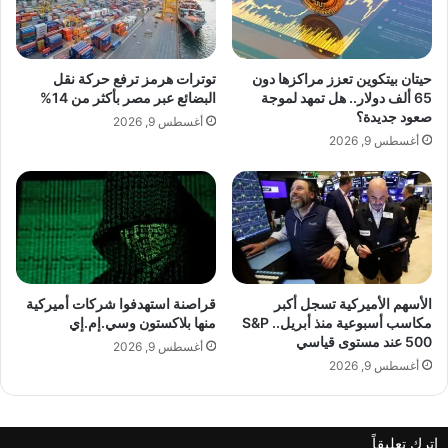
ن
م
و
ا
ز
ل
م
ي
حيتان بيتكوين تعزز مراكزها دون
توترات هرمز ترفع حركة نقل
ن
ة
lebanonpress.xyz — الأرجنتين: نحترم القواعد الدولية و
65 ألف دولار.. هل تمهد لموجة
البضائع عبر مصر بأكثر من 14%
ه
ع
صعود جديدة؟
نمنع دخول السفن الروسية إلى البلاد
أغسطس 9, 2026
و
ل
أغسطس 9, 2026
ب
ى
ة
ح
إ
ا
ل
ف
ى
ة
ا
ا
ل
ل
ه
الأسهم الأميركية تسجل أكبر
قراصنة استهدفوا شركات أميركية
ه
مكاسب أسبوعية منذ أبريل.. S&P
منها بلاكستون وسي.إم.إي
ن
ا
500 عند مستوى قياسي
د
و
أغسطس 9, 2026
أغسطس 9, 2026
ي
ة
.
.
اترك تعليقاً