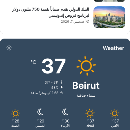
البنك الدولي يقدم ضماناً بقيمة 750 مليون دولار
لبرنامج قروض إندونيسي
أغسطس 7, 2026
Weather
37
℃
Beirut
37º - 31º
43%
2.68 كيلومتر/ساعة
سماء صافية
28
29
30
37
37
℃
℃
℃
℃
℃
الأثنين
الثلاثاء
الأربعاء
الخميس
الجمعة