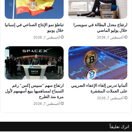
ت
ا
ع
ب
ا
ل
و
ا
ارتفاع معدل البطالة في سويسرا
تباطؤ نمو الإنتاج الصناعي في إسبانيا
ن
ل
خلال يوليو الماضي
خلال يونيو
م
ع
أغسطس 7, 2026
أغسطس 7, 2026
ع
ن
ع
ق
ل
و
ا
د
م
ي
ة
ة
ت
م
ج
ق
ألمانيا تدرس إلغاء الإعفاء الضريبي
ارتفاع سهم “سبيس إكس” رغم
ا
ا
على العملات المشفرة
السماح لمساهميها ببيع أسهمهم لأول
ر
مرة منذ الطرح
ب
أغسطس 7, 2026
ي
ل
أغسطس 7, 2026
ة
ا
ع
ل
ا
أ
اترك تعليقاً
ل
س