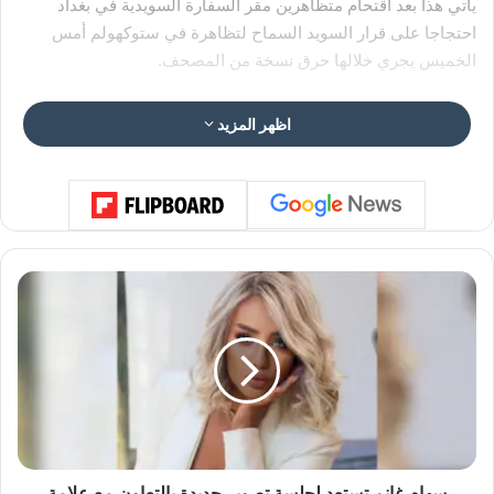
يأتي هذا بعد اقتحام متظاهرين مقر السفارة السويدية في بغداد
احتجاجا على قرار السويد السماح لتظاهرة في ستوكهولم أمس
الخميس يجري خلالها حرق نسخة من المصحف.
وقد وصف المتحدث باسم الحكومة العراقية اقتحام متظاهرين
اظهر المزيد
عراقيين سفارة السويد بأنه خرق أمني، وقال للجزيرة إن حرق نسخة
المصحف والعلم العراقي في السويد يؤثر على الوضع الأمني بالبلاد.
من جانبها، وصفت السويد اقتحام سفارتها في بغداد بغير المقبول،
واستدعت القائم بأعمال السفارة العراقية لديها، كما اتخذت الولايات
المتحدة وبريطانيا مواقف مساندة.
س
ه
ا
م
غ
ا
ن
م
ت
س
سهام غانم تستعد لجلسة تصوير جديدة بالتعاون مع علامة