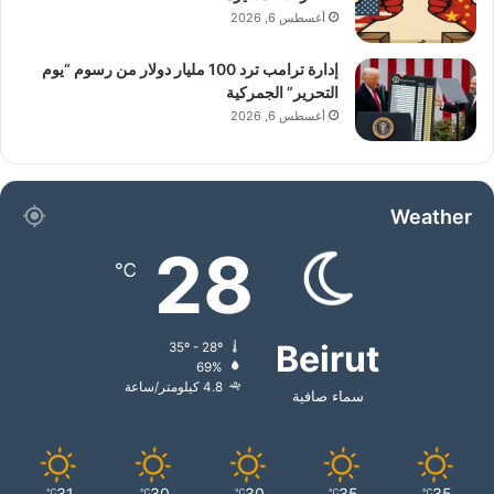
أغسطس 6, 2026
إدارة ترامب ترد 100 مليار دولار من رسوم “يوم
التحرير” الجمركية
أغسطس 6, 2026
Weather
28
℃
Beirut
35º - 28º
69%
4.8 كيلومتر/ساعة
سماء صافية
31
30
30
35
35
℃
℃
℃
℃
℃