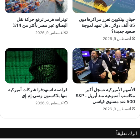
و
ل
ر
حيتان بيتكوين تعزز مراكزها دون
توترات هرمز ترفع حركة نقل
ن
65 ألف دولار.. هل تمهد لموجة
البضائع عبر مصر بأكثر من 14%
ي
صعود جديدة؟
أغسطس 9, 2026
م
أغسطس 9, 2026
ك
ي
ل
ا
ن
ي
ت
ز
الأسهم الأميركية تسجل أكبر
قراصنة استهدفوا شركات أميركية
مكاسب أسبوعية منذ أبريل.. S&P
منها بلاكستون وسي.إم.إي
ر
500 عند مستوى قياسي
ع
أغسطس 9, 2026
lebanonpress.xyz — ساندي مارديني… متابعة واسعة عبر
ا
أغسطس 9, 2026
مواقع التواصل الإجتماعي
ل
ب
س
اترك تعليقاً
م