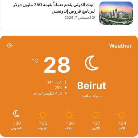
البنك الدولي يقدم ضماناً بقيمة 750 مليون دولار
لبرنامج قروض إندونيسي
أغسطس 7, 2026
Weather
28
℃
Beirut
34º - 28º
75%
4.51 كيلومتر/ساعة
سماء صافية
30
30
30
37
34
℃
℃
℃
℃
℃
الأحد
الأثنين
الثلاثاء
الأربعاء
الخميس