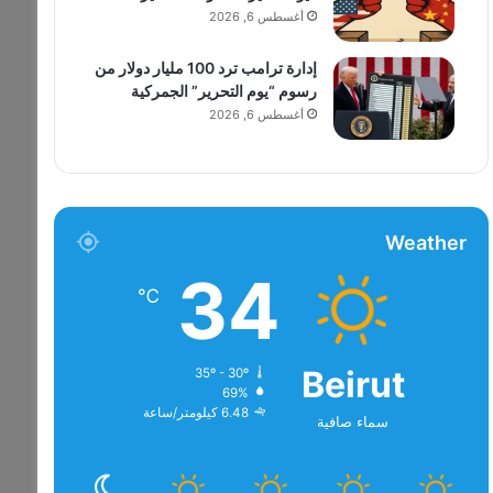
أغسطس 6, 2026
إدارة ترامب ترد 100 مليار دولار من
رسوم “يوم التحرير” الجمركية
أغسطس 6, 2026
Weather
34
℃
Beirut
35º - 30º
69%
6.48 كيلومتر/ساعة
سماء صافية