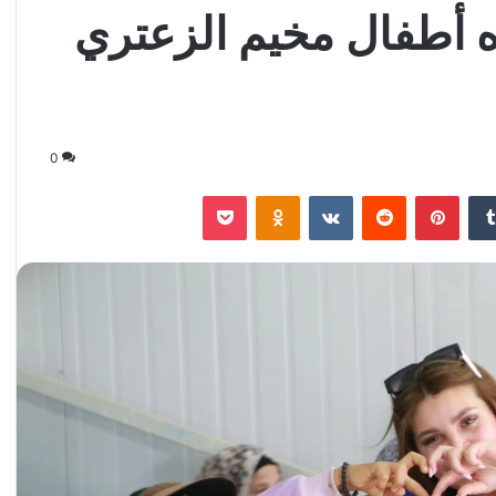
 أطفال مخيم الزعتري
0
‏Tumblr
بينتيريست
‏Reddit
‏VKontakte
Odnoklassniki
‫Pocket