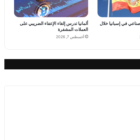
ي
ر
ح
ل
لصناعي في إسبانيا خلال
ألمانيا تدرس إلغاء الإعفاء الضريبي على
العملات المشفرة
ة
إ
أغسطس 7, 2026
ل
ى
ف
ي
ن
ي
س
ي
ا
ا
ل
إ
ي
ط
ا