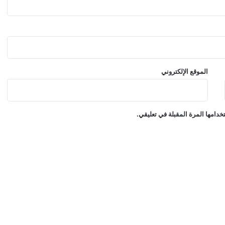
ل
ي
ة
:
ف
ق
د
الموقع الإلكتروني
ت
ا
م
ت
دامها المرة المقبلة في تعليقي.
ع
ت
ه
ا
و
ت
ع
ر
ض
ت
ل