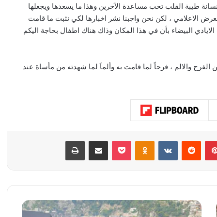
سانة طيبة القلب تحب مساعدة الآخرين وهذا ما يسعدها ويجعلها
عرض الاعلامي ، لكن نحن واجبنا نشر اخبارها لكي نثبت ما قامت
اب الايادي البيضاء بأن في هذا المكان وذاك هناك اطفال بحاجة اليكم
لفرح والالم ، فرحاً لما قامت به وألماَ لما شهدته من مأساة عند
بينتيريست
‏Reddit
‏VKontakte
Odnoklassniki
‫Pocket
مشاركة عبر البريد
طباعة
ا
ل