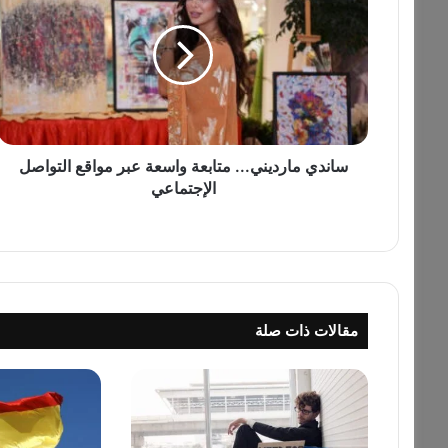
ن
د
ي
م
ا
ر
د
ي
ساندي مارديني... متابعة واسعة عبر مواقع التواصل
ن
الإجتماعي
ي
.
.
.
م
ت
مقالات ذات صلة
ا
ب
ع
ة
و
ا