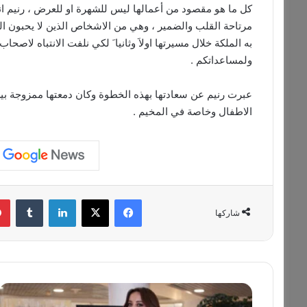
كل ما هو مقصود من أعمالها ليس للشهرة او للعرض ، رنيم ان
مرتاحة القلب والضمير ، وهي من الاشخاص الذين لا يحبون ال
به الملكة خلال مسيرتها اولاَ وثانيا َ لكي نلفت الانتباه لاصح
ولمساعداتكم .
عبرت رنيم عن سعادتها بهذه الخطوة وكان دمعتها ممزوجة بين ا
الاطفال وخاصة في المخيم .
فيسبوك
‫X
لينكدإن
‏Tumblr
شاركها
س
ا