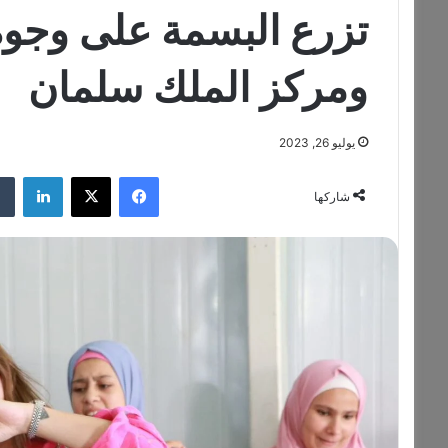
تزرع البسمة على وجوه
ومركز الملك سلمان
يوليو 26, 2023
فيسبوك
‫X
لينكدإن
شاركها