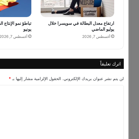
س
ع
ة
ع
ارتفاع معدل البطالة في سويسرا خلال
تباطؤ نمو الإنتاج ا
يوليو الماضي
يونيو
ب
ر
أغسطس 7, 2026
أغسطس 7, 2026
م
و
ا
ق
اترك تعليقاً
ع
ا
لن يتم نشر عنوان بريدك الإلكتروني.
الحقول الإلزامية مشار إليها بـ
*
ل
ت
ا
و
ل
ا
ص
ت
ل
ع
ا
ل
ل
إ
ي