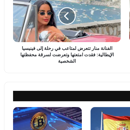
ف
ن
ا
ن
ة
م
ن
ا
الفنانة منار تتعرض لمتاعب في رحلة إلى فينيسيا
ر
الإيطالية: فقدت امتعتها وتعرضت لسرقة محفظتها
ت
الشخصية
ت
ع
ر
ض
ل
م
ت
ا
ع
ب
ف