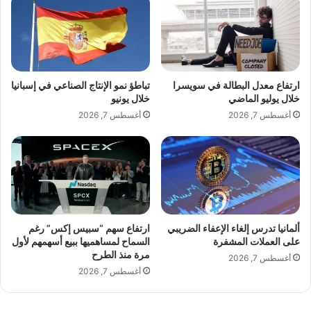
س
ا
ي
ع
ا
ي
ب
.
إ
.
ص
.
ارتفاع معدل البطالة في سويسرا
تباطؤ نمو الإنتاج الصناعي في إسبانيا
ر
خ
خلال يوليو الماضي
خلال يونيو
ا
د
أغسطس 7, 2026
أغسطس 7, 2026
ر
م
و
ة
ق
ت
ف
ه
ت
د
ق
د
د
ص
م
نّ
ألمانيا تدرس إلغاء الإعفاء الضريبي
ارتفاع سهم “سبيس إكس” رغم
ن
ا
على العملات المشفرة
السماح لمساهميها ببيع أسهمهم لأول
ا
مرة منذ الطرح
ع
أغسطس 7, 2026
ف
ا
أغسطس 7, 2026
ي
ل
ق
م