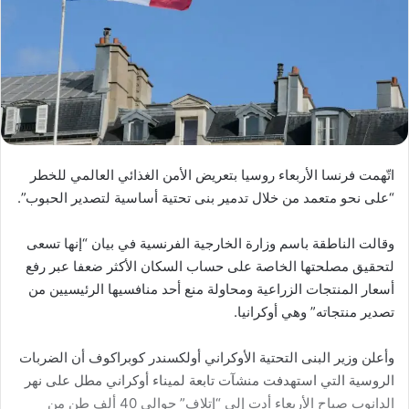
اتّهمت فرنسا الأربعاء روسيا بتعريض الأمن الغذائي العالمي للخطر
“على نحو متعمد من خلال تدمير بنى تحتية أساسية لتصدير الحبوب”.
وقالت الناطقة باسم وزارة الخارجية الفرنسية في بيان “إنها تسعى
لتحقيق مصلحتها الخاصة على حساب السكان الأكثر ضعفا عبر رفع
أسعار المنتجات الزراعية ومحاولة منع أحد منافسيها الرئيسيين من
تصدير منتجاته” وهي أوكرانيا.
وأعلن وزير البنى التحتية الأوكراني أولكسندر كوبراكوف أن الضربات
الروسية التي استهدفت منشآت تابعة لميناء أوكراني مطل على نهر
الدانوب صباح الأربعاء أدت إلى “إتلاف” حوالي 40 ألف طن من