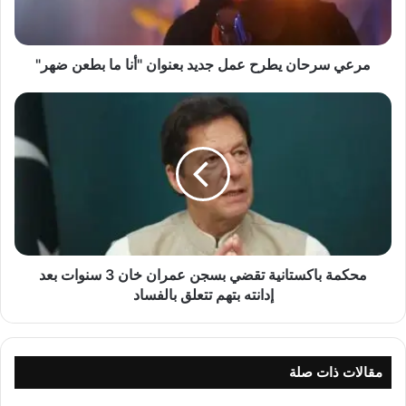
ح
ا
ن
ي
مرعي سرحان يطرح عمل جديد بعنوان "أنا ما بطعن ضهر"
ط
ر
م
ح
ح
ع
ك
م
م
ل
ة
ج
ب
د
ا
ي
ك
د
س
ب
ت
محكمة باكستانية تقضي بسجن عمران خان 3 سنوات بعد
ع
ا
إدانته بتهم تتعلق بالفساد
ن
ن
و
ي
ا
ة
ن
ت
مقالات ذات صلة
"
ق
أ