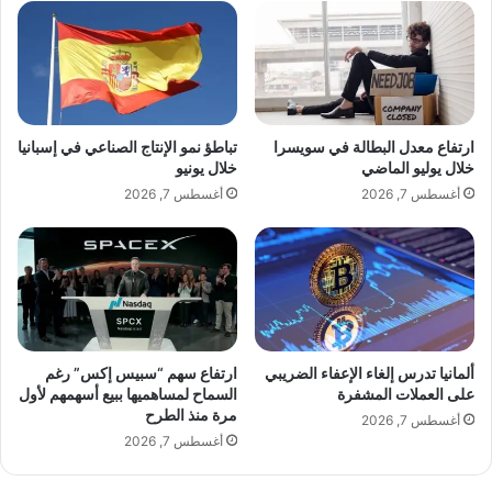
ض
ن
ي
ا
ب
م
س
ا
ج
ب
ن
ط
ع
ارتفاع معدل البطالة في سويسرا
تباطؤ نمو الإنتاج الصناعي في إسبانيا
ع
م
خلال يوليو الماضي
خلال يونيو
ن
ر
أغسطس 7, 2026
أغسطس 7, 2026
ض
ا
ه
ن
ر
خ
"
ا
ن
3
س
ن
ألمانيا تدرس إلغاء الإعفاء الضريبي
ارتفاع سهم “سبيس إكس” رغم
و
على العملات المشفرة
السماح لمساهميها ببيع أسهمهم لأول
مرة منذ الطرح
ا
أغسطس 7, 2026
ت
أغسطس 7, 2026
ب
ع