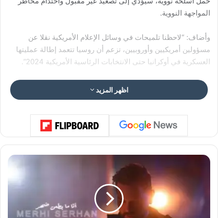
حمل أسلحة نووية، سيؤدي إلى تصعيد غير مقبول واحتدام مخاطر
المواجهة النووية.
وأضاف: “لاحظنا تلميحات في وسائل الإعلام الأمريكية نقلا عن
مسؤولين أمريكيين وأوروبيين، تزعم أن روسيا تتعمد إطالة عمليتها
العسكرية في أوكرانيا حتى الانتخابات الرئاسية الأمريكية 2024”.
وتابع: “العملية العسكرية الروسية واضحة، وستستمر حتى تحقق
اظهر المزيد
أهدافها بالكامل”.
م
ر
ع
ي
س
ر