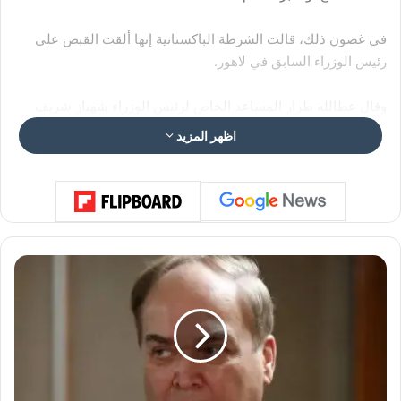
في غضون ذلك، قالت الشرطة الباكستانية إنها ألقت القبض على
رئيس الوزراء السابق في لاهور.
وقال عطالله طرار المساعد الخاص لرئيس الوزراء شهباز شريف
للصحافيين: “تلقيت للتو معلومات تفيد باعتقال عمران خان”. وأعلنت
اظهر المزيد
الشرطة في لاهور أن خان تم اعتقاله على يد ضباط من قوة إسلام
أباد.
ا
ل
س
ف
ي
ر
ا
ل