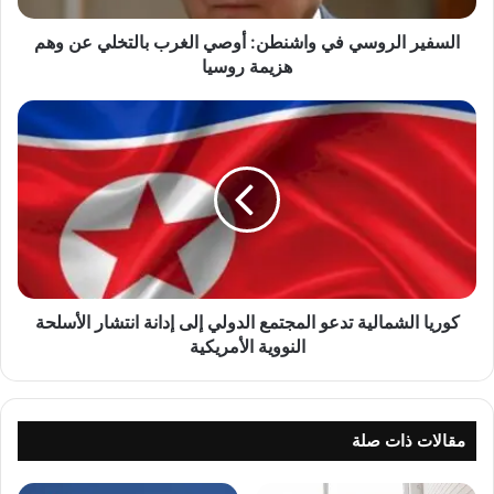
ر
و
السفير الروسي في واشنطن: أوصي الغرب بالتخلي عن وهم
س
هزيمة روسيا
ي
ف
ك
ي
و
و
ر
ا
ي
ش
ا
ن
ا
ط
ل
ن
ش
:
م
أ
ا
كوريا الشمالية تدعو المجتمع الدولي إلى إدانة انتشار الأسلحة
و
ل
النووية الأمريكية
ص
ي
ي
ة
ا
ت
ل
د
مقالات ذات صلة
غ
ع
ر
و