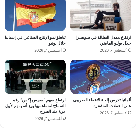
ب
ا
ب
ل
ا
م
ل
ج
ت
ت
خ
م
ارتفاع معدل البطالة في سويسرا
تباطؤ نمو الإنتاج الصناعي في إسبانيا
ل
ع
خلال يوليو الماضي
خلال يونيو
ي
ا
أغسطس 7, 2026
أغسطس 7, 2026
ع
ل
ن
د
و
و
ه
ل
م
ي
ه
إ
ز
ل
ي
ى
ألمانيا تدرس إلغاء الإعفاء الضريبي
ارتفاع سهم “سبيس إكس” رغم
م
إ
على العملات المشفرة
السماح لمساهميها ببيع أسهمهم لأول
ة
مرة منذ الطرح
د
أغسطس 7, 2026
ر
ا
أغسطس 7, 2026
و
ن
س
ة