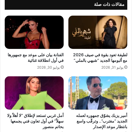
ي
ق
فاضل
مقالات ذات صلة
ن
أ
و
غ
ت
ن
ح
ي
ق
ت
للاستماع الى الالبوم من خلال الرابط
ق
ه
ز
ا
خ
ل
لطيفة تعود بقوة في صيف 2026
الفنانة بيان على موعد مع جمهورها
م
ج
مع ألبومها الجديد “شبهي بالملي”
في أول انطلاقة غنائية
اً
د
يوليو 31, 2026
يوليو 30, 2026
ع
ي
ا
د
ل
ة
م
"
ي
م
اً
ش
م
و
ن
ا
أمير يزبك يشوّق جمهوره لعمله
أمل غربي تستعد لإطلاق “لا أهلاً ولا
خ
الجديد “مغترب”.. وترقّب واسع
سهلاً” في أول تعاون فني يجمعها
ر
بانتظار موعد الإصدار
بحاتم منصور
ل
ا