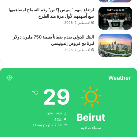
ارتفاع سهم “سبيس إكس” رغم السماح لمساهميها
ببيع أسهمهم لأول مرة منذ الطرح
أغسطس 7, 2026
البنك الدولي يقدم ضماناً بقيمة 750 مليون دولار
لبرنامج قروض إندونيسي
أغسطس 7, 2026
Weather
29
℃
Beirut
37º - 29º
43%
2.52 كيلومتر/ساعة
سماء صافية