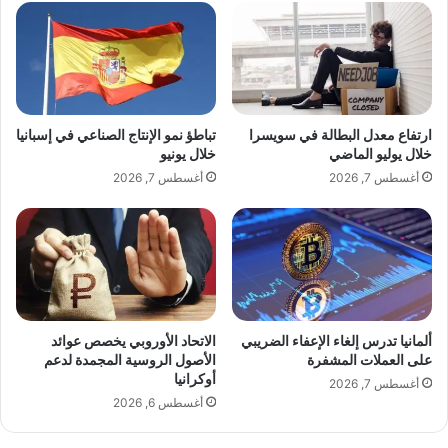
ط
p
ل
l
ا
e
ق
م
أ
ع
غ
ن
ن
ارتفاع معدل البطالة في سويسرا
تباطؤ نمو الإنتاج الصناعي في إسبانيا
م
ي
خلال يوليو الماضي
خلال يونيو
و
ت
أغسطس 7, 2026
أغسطس 7, 2026
ا
ه
ل
ا
ب
ا
ر
ل
ا
ج
م
د
ج
ي
ا
د
ألمانيا تدرس إلغاء الإعفاء الضريبي
الاتحاد الأوروبي يخصص عوائد
ل
ة
على العملات المشفرة
الأصول الروسية المجمدة لدعم
ض
أوكرانيا
و
أغسطس 7, 2026
ا
ت
أغسطس 6, 2026
ر
ح
ة
ذّ