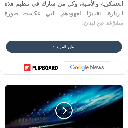
العسكرية والأمنية، وكل من شارك في تنظيم هذه
الزيارة، تقديرًا لجهودهم التي عكست صورة
مشرّفة عن لبنان.
اظهر المزيد
■ مصدر الخبر الأصلي
نشر لأول مرة على:
yalebnan.org
تاريخ النشر:
2025-12-03 04:50:00
ت
الكاتب:
ahmadsh
م
ت
خ
ف
تنويه من موقعنا
ي
تم جلب هذا المحتوى بشكل آلي من المصدر:
ض