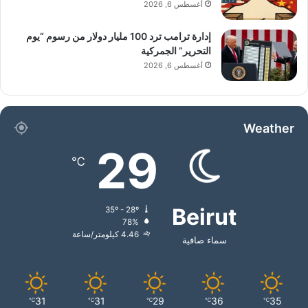
أغسطس 6, 2026
إدارة ترامب ترد 100 مليار دولار من رسوم “يوم
التحرير” الجمركية
أغسطس 6, 2026
Weather
29
℃
Beirut
35º - 28º
78%
4.46 كيلومتر/ساعة
سماء صافية
31
31
29
36
35
℃
℃
℃
℃
℃