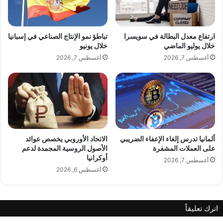
ي
ي
arabic.rt.com
د
س
ك
ه
بتاريخ:
2026-01-09 23:02:00
.
ت
ل
ارتفاع معدل البطالة في سويسرا
تباطؤ نمو الإنتاج الصناعي في إسبانيا
الآراء والمعلومات الواردة في هذا المقال لا تعبر
ا
ع
خلال يوليو الماضي
خلال يونيو
ب
ك
بالضرورة عن رأي موقع “yalebnan.org”،
أغسطس 7, 2026
أغسطس 7, 2026
ة
ا
والمسؤولية الكاملة تقع على عاتق المصدر
ت
ر
ا
ب
الأصلي.
ر
س
ي
ب
خ
ب
ملاحظة:
قد يتم استخدام الترجمة الآلية في بعض
ا
ا
الأحيان لتوفير هذا المحتوى.
ل
ل
ألمانيا تدرس إلغاء الإعفاء الضريبي
الاتحاد الأوروبي يخصص عوائد
ب
على العملات المشفرة
الأصول الروسية المجمدة لدعم
ا
شارك هذا الموضوع:
أوكرانيا
ش
م
أغسطس 7, 2026
ر
ط
أغسطس 6, 2026
ي
ا
ة
ر
اترك تعليقاً