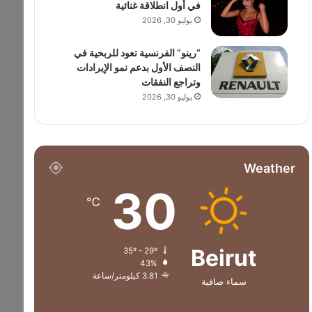
في أول انطلاقة غنائية
يوليو 30, 2026
“رينو” الفرنسية تعود للربحية في
النصف الأول بدعم نمو الإيرادات
وتراجع النفقات
يوليو 30, 2026
Weather
30
℃
Beirut
35º - 29º
43%
3.81 كيلومتر/ساعة
سماء صافية