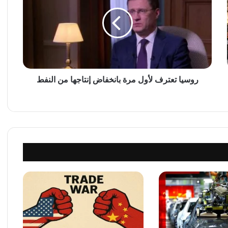
س
ي
ا
ت
ع
ت
ر
ف
روسيا تعترف لأول مرة بانخفاض إنتاجها من النفط
ل
أ
و
ل
م
ر
ة
ب
ا
ن
خ
ف
ا
ض