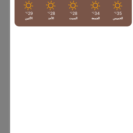
29
28
28
34
35
℃
℃
℃
℃
℃
الخميس
الجمعة
السبت
الأحد
الأثنين