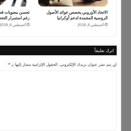
ع
الاتحاد الأوروبي يخصص عوائد الأصول
تحسن معنويات قطاع
م
الروسية المجمدة لدعم أوكرانيا
رغم استمرار التحد
أ
ه
أغسطس 6, 2026
أغسطس 6, 2026
ا
ل
ي
ص
اترك تعليقاً
و
ر
لن يتم نشر عنوان بريدك الإلكتروني.
الحقول الإلزامية مشار إليها بـ
*
:
7
ا
أ
ل
ط
ن
ت
ا
ع
ن
ل
غ
ذ
ي
ا
ق
ئ