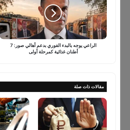
ر
ا
ع
ي
ي
و
ج
ه
الراعي يوجه بالبدء الفوري بدعم أهالي صور: 7
ب
أطنان غذائية كمرحلة أولى
ا
ل
ب
د
ء
مقالات ذات صلة
ا
ل
ف
و
ر
ي
ب
د