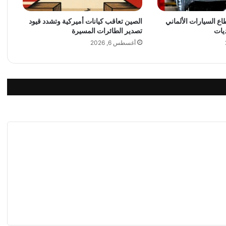
إ
 السيارات الألماني
الصين تعاقب كيانات أميركية وتشدد قيود
ن
يات
تصدير الطائرات المسيرة
ت
ا
أغسطس 6, 2026
ج
ه
ا
م
ن
ا
ل
ن
ف
ط