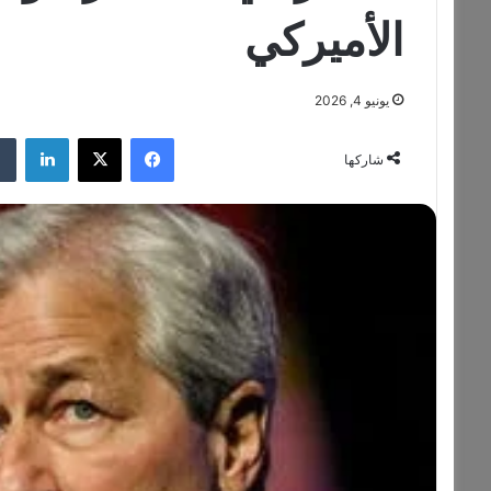
الأميركي
يونيو 4, 2026
فيسبوك
‫X
لينكدإن
شاركها