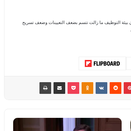
ن بيئة التوظيف ما زالت تتسم بضعف التعيينات وضعف تسريح
بينتيريست
‏Reddit
‏VKontakte
Odnoklassniki
‫Pocket
مشاركة عبر البريد
طباعة
ر
و