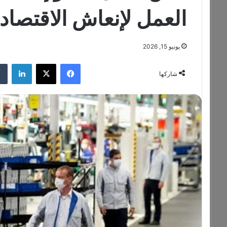
العمل لإنعاش الاقتصاد 
يونيو 15, 2026
فيسبوك
‫X
لينكدإن
شاركها