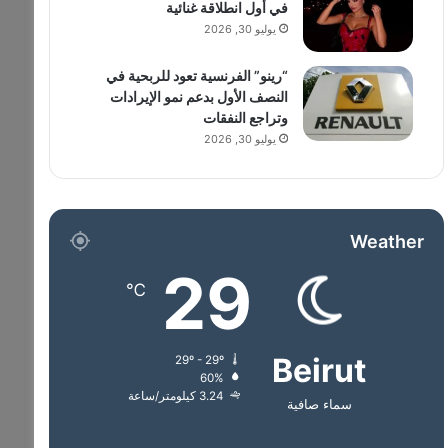
في أول انطلاقة غنائية
يوليو 30, 2026
“رينو” الفرنسية تعود للربحية في
النصف الأول بدعم نمو الإيرادات
وتراجع النفقات
يوليو 30, 2026
Weather
29
℃
Beirut
29º - 29º
60%
3.24 كيلومتر/ساعة
سماء صافية