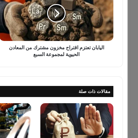
ي
ا
ب
ا
ن
ت
ع
ت
اليابان تعتزم اقتراح مخزون مشترك من المعادن
ز
الحيوية لمجموعة السبع
م
ا
ق
ت
ر
مقالات ذات صلة
ا
ح
م
خ
ز
و
ن
م