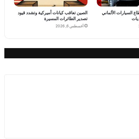
د
 السيارات الألماني
الصين تعاقب كيانات أميركية وتشدد قيود
و
يات
تصدير الطائرات المسيرة
س
ط
أغسطس 6, 2026
م
ح
ا
د
ث
ا
ت
س
ل
ا
م
أ
م
ي
ر
ك
ي