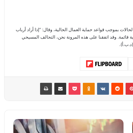
الات بموجب قواعد حماية العمال الحالية، وقال: “إذا أراد أرباب
ائمة. وقد اتفقنا على هذه المرونة نحن، التحالف المسيحي
د.ب.أ).
بينتيريست
‏Reddit
‏VKontakte
Odnoklassniki
‫Pocket
مشاركة عبر البريد
طباعة
ب
و