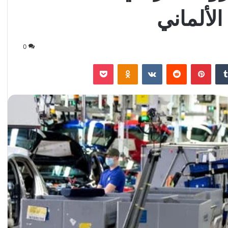
الألماني
0
‏Tumblr
بينتيريست
‏Reddit
‏VKontakte
Odnoklassniki
‫Pocket