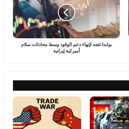
ل
ن
د
ا
ت
ت
ج
ه
بولندا تتجه لإنهاء دعم الوقود وسط محادثات سلام
ل
أميركية إيرانية
إ
ن
ه
ا
ء
د
ع
م
ا
ل
و
ق
و