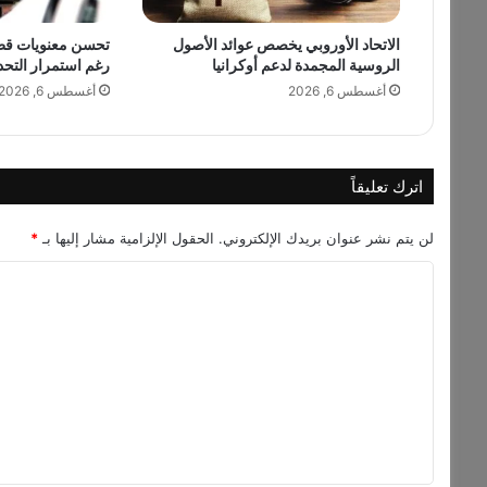
ش
الاتحاد الأوروبي يخصص عوائد الأصول
تحسن معنويات قطاع
ت
الروسية المجمدة لدعم أوكرانيا
رغم استمرار التحد
ر
ك
أغسطس 6, 2026
أغسطس 6, 2026
م
ن
ا
ل
اترك تعليقاً
م
ع
لن يتم نشر عنوان بريدك الإلكتروني.
الحقول الإلزامية مشار إليها بـ
*
ا
د
ا
ن
ل
ا
ل
ت
ح
ع
ي
ل
و
ي
ي
ة
ق
ل