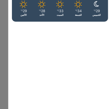
29
28
33
34
29
℃
℃
℃
℃
℃
الخميس
الجمعة
السبت
الأحد
الأثنين