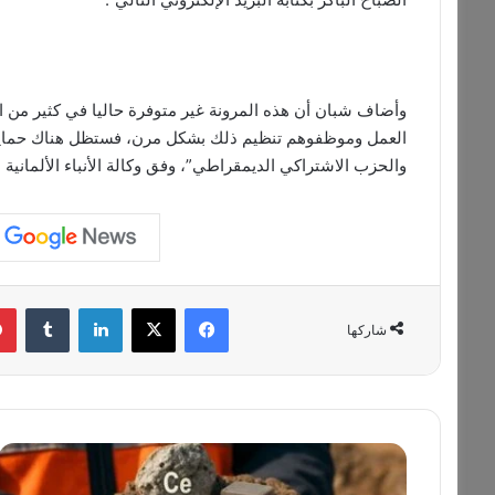
وأضاف شبان أن هذه المرونة غير متوفرة حاليا في كثير من الح
العمل وموظفوهم تنظيم ذلك بشكل مرن، فستظل هناك حماية ق
والحزب الاشتراكي الديمقراطي”، وفق وكالة الأنباء الألمانية (
فيسبوك
‫X
لينكدإن
‏Tumblr
شاركها
ا
ل