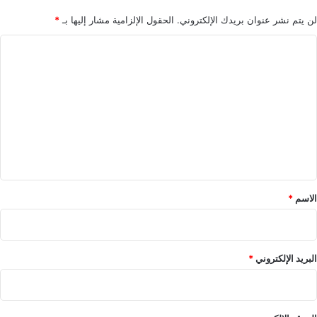
ل
و
م
ن
لن يتم نشر عنوان بريدك الإلكتروني.
الحقول الإلزامية مشار إليها بـ
*
ا
ف
ا
ن
ن
ي
ي
ل
م
ت
م
ي
ع
ز
ل
ي
ق
*
الاسم
*
البريد الإلكتروني
*