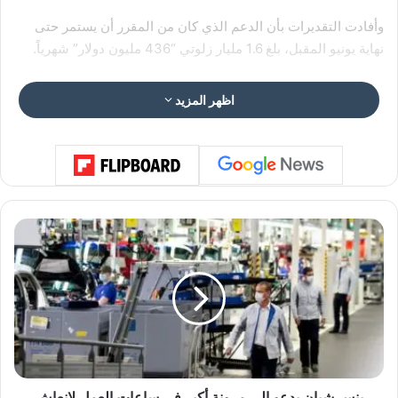
وأفادت التقديرات بأن الدعم الذي كان من المقرر أن يستمر حتى
نهاية يونيو المقبل، بلغ 1.6 مليار زلوتي “436 مليون دولار” شهرياً.
اظهر المزيد
ي
ن
س
ش
ب
ا
ن
ي
د
ع
ينس شبان يدعو إلى مرونة أكبر في ساعات العمل لإنعاش