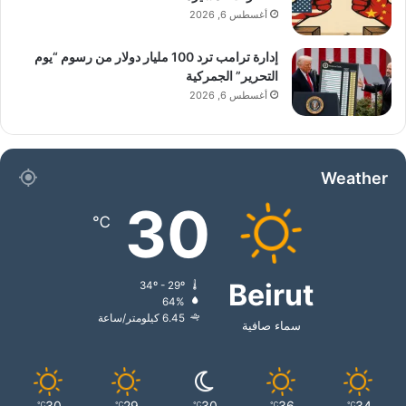
أغسطس 6, 2026
إدارة ترامب ترد 100 مليار دولار من رسوم “يوم
التحرير” الجمركية
أغسطس 6, 2026
Weather
30
℃
Beirut
34º - 29º
64%
6.45 كيلومتر/ساعة
سماء صافية
30
29
30
36
34
℃
℃
℃
℃
℃