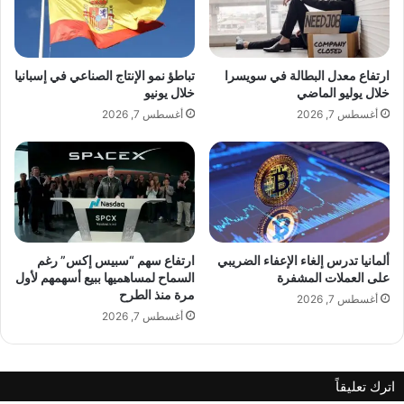
ل
أ
ع
غ
م
ن
ل
ي
ارتفاع معدل البطالة في سويسرا
تباطؤ نمو الإنتاج الصناعي في إسبانيا
ل
ة
خلال يوليو الماضي
خلال يونيو
إ
ج
أغسطس 7, 2026
أغسطس 7, 2026
ن
د
ع
ي
ا
د
ش
ة
ا
ق
ل
ر
ا
ي
ق
ب
ألمانيا تدرس إلغاء الإعفاء الضريبي
ارتفاع سهم “سبيس إكس” رغم
ت
اً
على العملات المشفرة
السماح لمساهميها ببيع أسهمهم لأول
ص
مرة منذ الطرح
ض
أغسطس 7, 2026
ا
م
أغسطس 7, 2026
د
ن
ا
ت
ل
ع
اترك تعليقاً
أ
ا