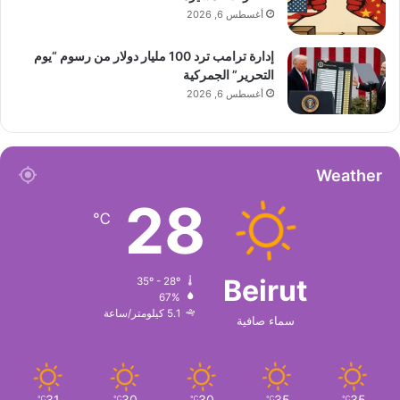
أغسطس 6, 2026
إدارة ترامب ترد 100 مليار دولار من رسوم “يوم
التحرير” الجمركية
أغسطس 6, 2026
Weather
28
℃
Beirut
35º - 28º
67%
5.1 كيلومتر/ساعة
سماء صافية
31
30
30
35
35
℃
℃
℃
℃
℃