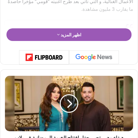
الأعمال الغنائية، و التي تأتي بعد طرح أغنيته “قومي” مؤخراً حاصدةً
ما يقارب 3 مليون مشاهدة.
اظهر المزيد
ه
ي
ف
ا
ء
و
ه
ب
ي
View this post on Instagram
ت
هيفاء وهبي تحيي حفل افتتاح الخيمة الرمضانية في بلازو