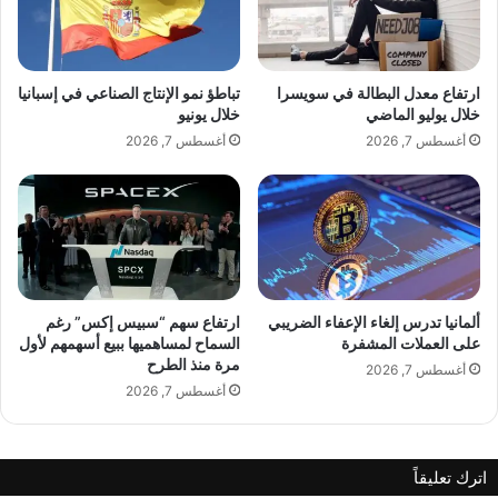
م
إ
ض
ت
ا
ف
ن
ا
ارتفاع معدل البطالة في سويسرا
تباطؤ نمو الإنتاج الصناعي في إسبانيا
ي
ق
خلال يوليو الماضي
خلال يونيو
ة
ا
أغسطس 7, 2026
أغسطس 7, 2026
ف
ل
ي
س
ب
ع
ل
و
ا
د
ز
ي
و
_
ف
ا
ألمانيا تدرس إلغاء الإعفاء الضريبي
ارتفاع سهم “سبيس إكس” رغم
ي
ل
على العملات المشفرة
السماح لمساهميها ببيع أسهمهم لأول
ر
مرة منذ الطرح
إ
أغسطس 7, 2026
س
ي
أغسطس 7, 2026
ا
ر
ت
ا
ش
ن
اترك تعليقاً
ي
ي