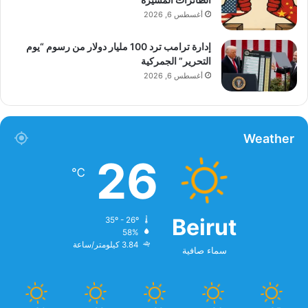
أغسطس 6, 2026
إدارة ترامب ترد 100 مليار دولار من رسوم “يوم
التحرير” الجمركية
أغسطس 6, 2026
Weather
26
℃
Beirut
35º - 26º
58%
3.84 كيلومتر/ساعة
سماء صافية