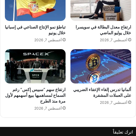
ح
e
ص
r
ر
ج
ا
د
ارتفاع معدل البطالة في سويسرا
تباطؤ نمو الإنتاج الصناعي في إسبانيا
ل
ي
خلال يوليو الماضي
خلال يونيو
ت
د
أغسطس 7, 2026
أغسطس 7, 2026
م
ع
د
ب
ي
ر
د
ا
ب
ن
ا
غ
ل
ا
م
م
ألمانيا تدرس إلغاء الإعفاء الضريبي
ارتفاع سهم “سبيس إكس” رغم
س
على العملات المشفرة
السماح لمساهميها ببيع أسهمهم لأول
ي
مرة منذ الطرح
ت
أغسطس 7, 2026
أ
أغسطس 7, 2026
ج
ر
ا
اترك تعليقاً
ل