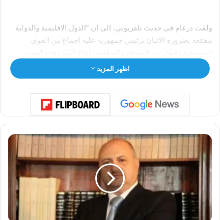
ولفت درغام في حديث تلفزيوني، الى ان “الدول الاقليمية والدولية
مقتنعة بضرورة الاتيان برئيس جمهورية عليه إجماع من القوى
المسيحية وقبول من الشيعة، والمطلوب إنقاذ البلد وهذه ليست
إنتخابات نقابية، بل انتخابات رئاسية لبلد منهار يلفظ أنفاسه الأخيرة”.
اظهر المزيد
وشدد على ان “المطلوب الواقعية السياسية بعيدا عن الشعبوية،
والاتفاق وفقا لالتزامات معينة بعد البحث في الهواجس بشكل واضح
وعندها كما قال النائب جبران باسيل الاسم يصبح تفصيل”.
ز
خ
و
ر
و
ت
ج
م