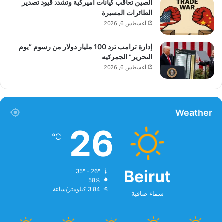
الصين تعاقب كيانات أميركية وتشدد قيود تصدير
الطائرات المسيرة
أغسطس 6, 2026
إدارة ترامب ترد 100 مليار دولار من رسوم “يوم
التحرير” الجمركية
أغسطس 6, 2026
Weather
26
℃
Beirut
35º - 26º
58%
3.84 كيلومتر/ساعة
سماء صافية