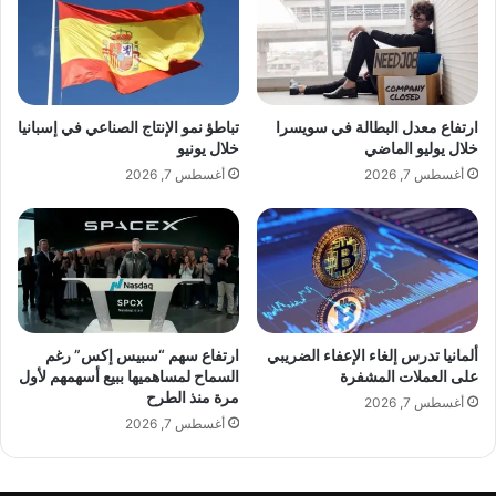
ك
ا
س
ل
ا
ر
س
ي
ي
ا
ر
ارتفاع معدل البطالة في سويسرا
تباطؤ نمو الإنتاج الصناعي في إسبانيا
ض
.
خلال يوليو الماضي
خلال يونيو
:
.
أغسطس 7, 2026
أغسطس 7, 2026
ا
.
ت
ر
ف
ح
ا
ل
ق
ة
ع
ح
ل
ا
ى
ف
ألمانيا تدرس إلغاء الإعفاء الضريبي
ارتفاع سهم “سبيس إكس” رغم
ت
ل
على العملات المشفرة
السماح لمساهميها ببيع أسهمهم لأول
ف
مرة منذ الطرح
ة
أغسطس 7, 2026
ع
ب
أغسطس 7, 2026
ي
ا
ل
ل
ا
ن