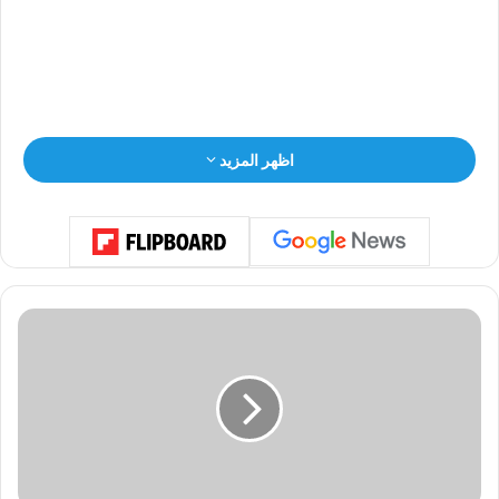
وأوضح بوشكيان أهمية إعطاء “صفة الإلزام القانوني لمواصفات
اظهر المزيد
قياسية وطنية لمروحة واسعة ومتنوّعة من السلع، وذلك لضبط
السوق والحركة التبادلية والحدّ من تسويق منتجات وبضائع غير
مستوفية الشروط، تضرّ بالمستهلك بيئياً وصحياً وعلى أكثر من
صعيد”.
و
ز
ي
ر
ا
ل
ز
ر