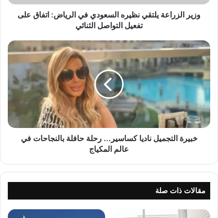
ا
ع
وزير الزراعة يلتقي نظيره السعودي في الرياض: اتفاق على
ة
تفعيل التواصل الثنائي
ي
ل
خ
ت
ب
ق
ي
ي
ر
ن
ة
ظ
ا
ي
ل
ر
ت
ه
ج
ا
م
خبيرة التجميل ناديا كساسير... رحلة حافلة بالنجاحات في
ل
ي
عالم المكياج
س
ل
ع
ن
و
ا
د
د
مقالات ذات صلة
ي
ي
ف
ا
ي