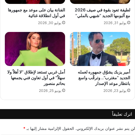
ب
ا
اً
ل
لطيفة تعود بقوة في صيف 2026
الفنانة بيان على موعد مع جمهورها
.
د
مع ألبومها الجديد “شبهي بالملي”
في أول انطلاقة غنائية
.
ت
يوليو 31, 2026
يوليو 30, 2026
.
ه
ب
ك
ل
م
ا
ت
م
أمير يزبك يشوّق جمهوره لعمله
أمل غربي تستعد لإطلاق “لا أهلاً ولا
الجديد “مغترب”.. وترقّب واسع
سهلاً” في أول تعاون فني يجمعها
ؤ
بانتظار موعد الإصدار
بحاتم منصور
ث
ر
يوليو 23, 2026
يونيو 25, 2026
ة
اترك تعليقاً
لن يتم نشر عنوان بريدك الإلكتروني.
الحقول الإلزامية مشار إليها بـ
*