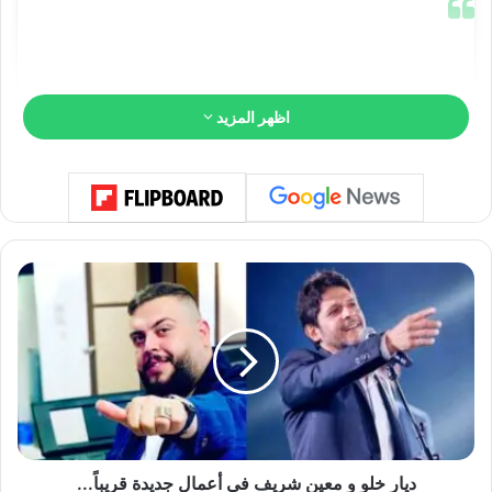
اظهر المزيد
د
ي
ا
ر
خ
ل
View this post on Instagram
و
و
م
ع
ديار خلو و معين شريف في أعمال جديدة قريباً...