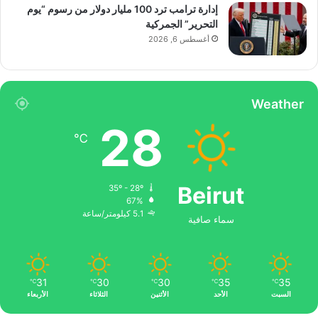
إدارة ترامب ترد 100 مليار دولار من رسوم “يوم
التحرير” الجمركية
أغسطس 6, 2026
Weather
28
℃
Beirut
35º - 28º
67%
5.1 كيلومتر/ساعة
سماء صافية
31
30
30
35
35
℃
℃
℃
℃
℃
السبت
الأحد
الأثنين
الثلاثاء
الأربعاء