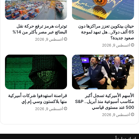
ف
ل
ق
ج
lebanonpress.xyz — زيادة طلبات إعانة البطالة في أميركا
ا
د
وسط استقرار سوق العمل
ع
ي
حيتان بيتكوين تعزز مراكزها دون
توترات هرمز ترفع حركة نقل
ل
د
65 ألف دولار.. هل تمهد لموجة
البضائع عبر مصر بأكثر من 14%
ى
ة
صعود جديدة؟
أغسطس 9, 2026
ر
“
أغسطس 9, 2026
ف
ك
ض
ي
أ
ف
ي
ا
ر
ل
س
ل
و
ي
م
ب
الأسهم الأميركية تسجل أكبر
قراصنة استهدفوا شركات أميركية
ع
مكاسب أسبوعية منذ أبريل.. S&P
منها بلاكستون وسي.إم.إي
ح
500 عند مستوى قياسي
ب
ب
أغسطس 9, 2026
و
”
أغسطس 9, 2026
ر
ب
ب
إ
م
ح
اترك تعليقاً