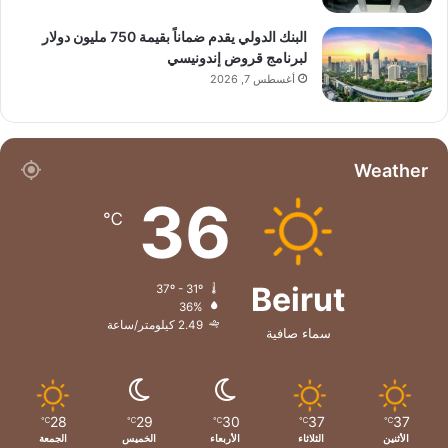
البنك الدولي يقدم ضماناً بقيمة 750 مليون دولار
لبرنامج قروض إندونيسي
أغسطس 7, 2026
Weather
36
℃
Beirut
37º - 31º
36%
2.49 كيلومتر/ساعة
سماء صافية
28
29
30
37
37
℃
℃
℃
℃
℃
الأثنين
الثلاثاء
الأربعاء
الخميس
الجمعة